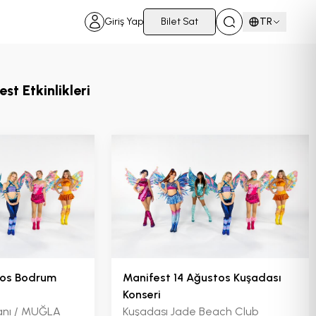
Giriş Yap
Bilet Sat
TR
t Etkinlikleri
tos Bodrum
Manifest 14 Ağustos Kuşadası
Konseri
anı / MUĞLA
Kuşadası Jade Beach Club