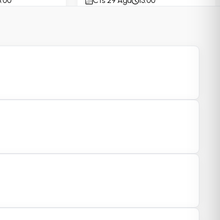
3:00
Cts 29 Ağu
13:00
Minimum Fiyat;
4,740 TRY
10+ Bilet Uygun
29 Ağustos
Manifest 30 Ağustos İzmir |
Günlük Kombine
ManiFestival 2026
 Zeytin Sahne
İzmir Kültür Park Zeytin Sahne
00
Paz 30 Ağu
13:00