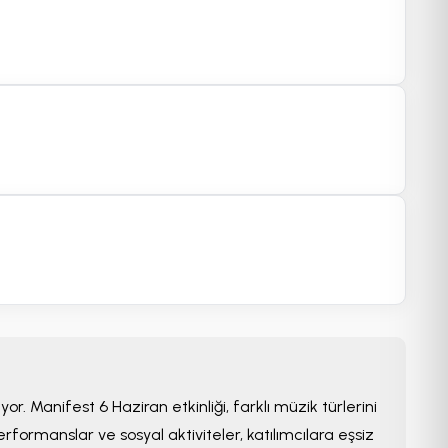
Minimum Fiyat;
4,490 TRY
10+ Bilet Uygun
 2026 Londra,
Manifest 12 Aralık Düsseldorf
ey Konseri
Konseri
ley
Mitsubishi Electric HALLE
r. Manifest 6 Haziran etkinliği, farklı müzik türlerini
00
Cts 12 Ara
20:00
rformanslar ve sosyal aktiviteler, katılımcılara eşsiz
Minimum Fiyat;