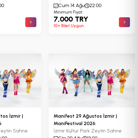
00
Cum 14 Ağu
22:00
Minimum Fiyat;
7,000 TRY
10+ Bilet Uygun
os İzmir |
Manifest 29 Ağustos İzmir |
6
ManiFestival 2026
 Zeytin Sahne
İzmir Kültür Park Zeytin Sahne