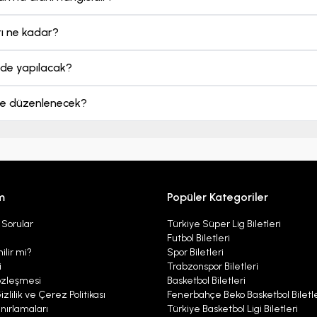
rı ne kadar?
ede yapılacak?
rde düzenlenecek?
m
Popüler Kategoriler
 Sorular
Türkiye Süper Lig Biletleri
Futbol Biletleri
ilir mi?
Spor Biletleri
i
Trabzonspor Biletleri
özleşmesi
Basketbol Biletleri
izlilik ve Çerez Politikası
Fenerbahçe Beko Basketbol Biletle
nırlamaları
Türkiye Basketbol Ligi Biletleri