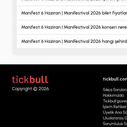
Manifest 6 Haziran | ManiFestival 2026 bilet fiyatla
Manifest 6 Haziran | ManiFestival 2026 konseri ner
Manifest 6 Haziran | ManiFestival 2026 hangi şehi
tickbull.co
Copyright © 2026
Sıkça Sorulan
Hakkımızda
Tickbull güven
İşlem Rehber
Üyelik Ana S
Uluslararası G
Sorumluluk Sı