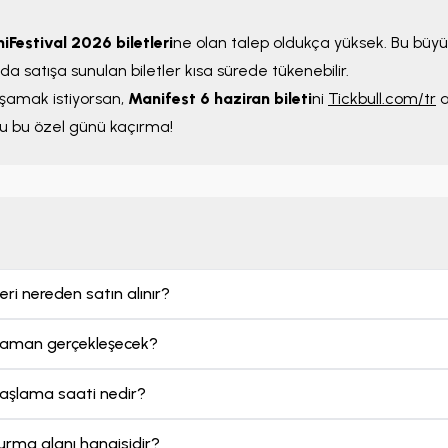
250 EUR
10+ Bilet Uygun
iFestival 2026 biletleri
ne olan talep oldukça yüksek. Bu büy
da satışa sunulan biletler kısa sürede tükenebilir.
şamak istiyorsan,
Manifest 6 haziran bileti
ni
Tickbull.com/tr
a
ğu bu özel günü kaçırma!
eri nereden satın alınır?
Manifest 24 Aralı
 zaman gerçekleşecek?
Zenith
Per 24 Ara
20:
başlama saati nedir?
Minimum Fiyat;
200 EUR
10+ Bilet Uygun
turma alanı hangisidir?