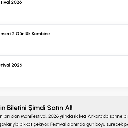
Minimum Fiyat;
stival 2026
8,740 TRY
10+ Bilet Uygun
onseri 2 Günlük Kombine
stival 2026
Manifest 16 Ekim
OVO Arena Wembl
n Biletini Şimdi Satın Al!
OVO Arena Wemb
ri olan ManiFestival, 2026 yılında ilk kez Ankara’da sahne alıyo
Cum 16 Eki
18:
ovlarıyla dikkat çekiyor. Festival alanında gün boyu sürecek pe
Minimum Fiyat;