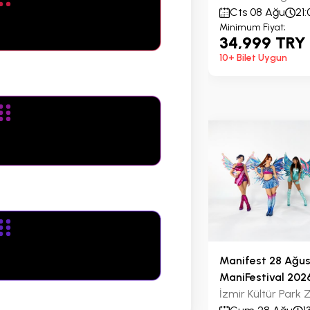
Cts 08 Ağu
21:
Minimum Fiyat;
34,999 TRY
10+ Bilet Uygun
Manifest 28 Ağust
ManiFestival 202
İzmir Kültür Park