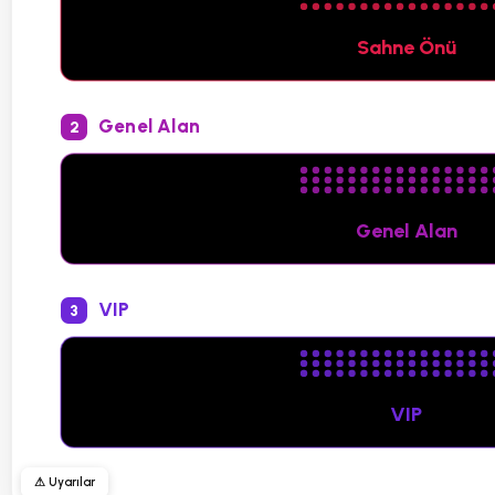
Sahne Önü
Genel Alan
2
Genel Alan
VIP
3
VIP
⚠ Uyarılar