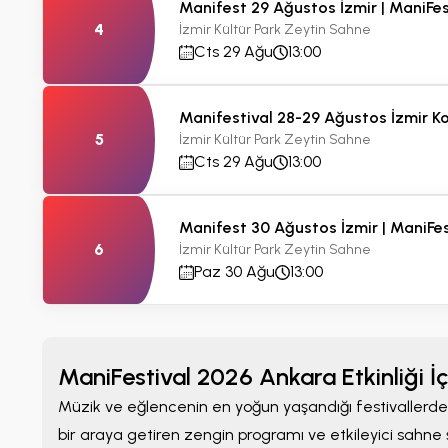
Manifest 29 Ağustos İzmir | ManiFe
4
İzmir Kültür Park Zeytin Sahne
Cts 29 Ağu
13:00
Manifestival 28-29 Ağustos İzmir K
5
İzmir Kültür Park Zeytin Sahne
Cts 29 Ağu
13:00
Manifest 30 Ağustos İzmir | ManiFe
6
İzmir Kültür Park Zeytin Sahne
Paz 30 Ağu
13:00
ManiFestival 2026 Ankara Etkinliği İçi
Müzik ve eğlencenin en yoğun yaşandığı festivallerden bi
bir araya getiren zengin programı ve etkileyici sahne ş