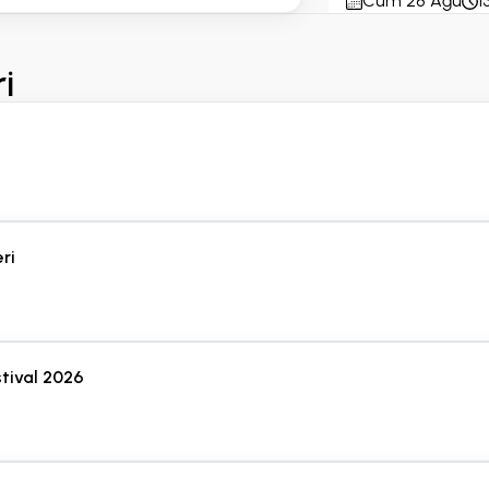
Cum 28 Ağu
1
Minimum Fiyat;
2,500 TRY
i
10+ Bilet Uygun
ri
stival 2026
Manifestival 28-
İzmir Konseri 2 
İzmir Kültür Park
Cts 29 Ağu
13: