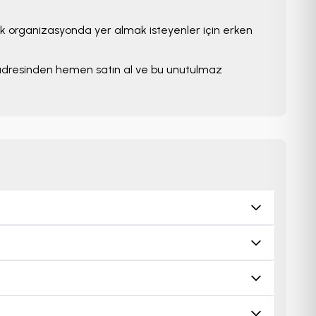
150 EUR
10+ Bilet Uygun
ük organizasyonda yer almak isteyenler için erken
dresinden hemen satın al ve bu unutulmaz
k Münih Konseri
00