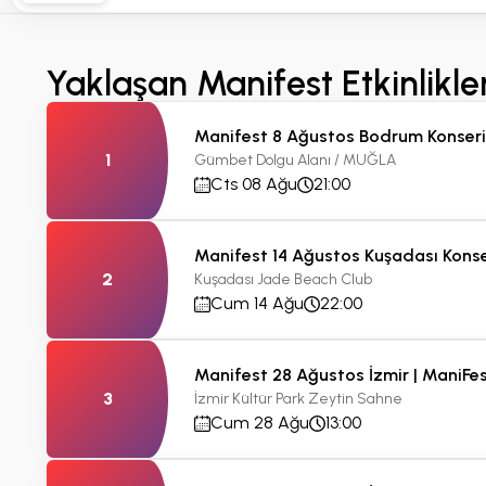
Yaklaşan Manifest Etkinlikler
Manifest 8 Ağustos Bodrum Konseri
1
Gümbet Dolgu Alanı / MUĞLA
Cts 08 Ağu
21:00
Manifest 14 Ağustos Kuşadası Konse
2
Kuşadası Jade Beach Club
Cum 14 Ağu
22:00
Manifest 28 Ağustos İzmir | ManiFe
3
İzmir Kültür Park Zeytin Sahne
Cum 28 Ağu
13:00