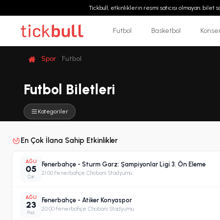
Tickbull, etkinliklerin resmi satıcısı olmayan; bilet
Futbol
Basketbol
Konse
Spor
Futbol
Futbol Biletleri
Kategoriler
En Çok İlana Sahip Etkinlikler
AĞU
Fenerbahçe - Sturm Garz: Şampiyonlar Ligi 3. Ön Eleme
05
21:00
·
Fenerbahçe Chobani Stadyumu
Çar
AĞU
Fenerbahçe - Atiker Konyaspor
23
20:00
·
Fenerbahçe Chobani Stadyumu
Paz