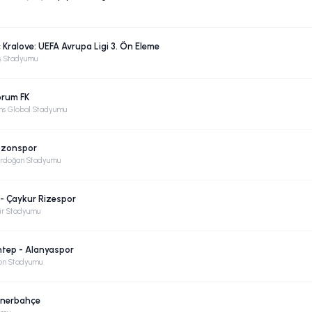
 Kralove: UEFA Avrupa Ligi 3. Ön Eleme
ş Stadyumu
orum FK
ms Global Stadyumu
bzonspor
Erdoğan Stadyumu
 - Çaykur Rizespor
ir Stadyumu
ntep - Alanyaspor
on Stadyumu
Fenerbahçe