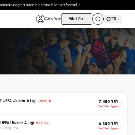
 koruma süreçleri sunan bir online bilet platformudur.
Giriş Yap
Bilet Sat
TR
 UEFA Uluslar A Ligi
POPÜLER
7.480 TRY
10+ Bilet Uygun
 UEFA Uluslar A Ligi
POPÜLER
6.350 TRY
ye Stadyumu
10+ Bilet Uygun