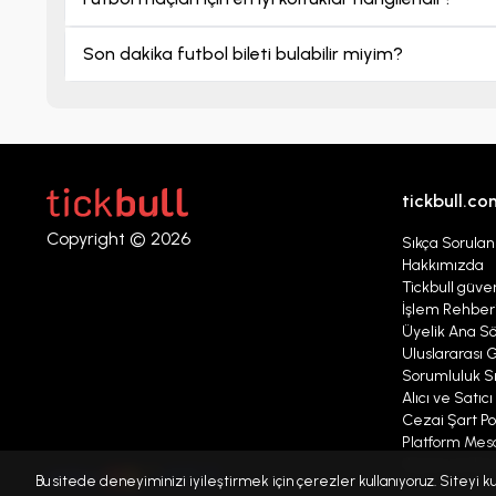
Son dakika futbol bileti bulabilir miyim?
tickbull.co
Copyright © 2026
Sıkça Sorulan
Hakkımızda
Tickbull güven
İşlem Rehber
Üyelik Ana S
Uluslararası G
Sorumluluk Sı
Alıcı ve Satıc
Cezai Şart Pol
Platform Mesaj
Kişisel verile
Bu sitede deneyiminizi iyileştirmek için çerezler kullanıyoruz. Siteyi