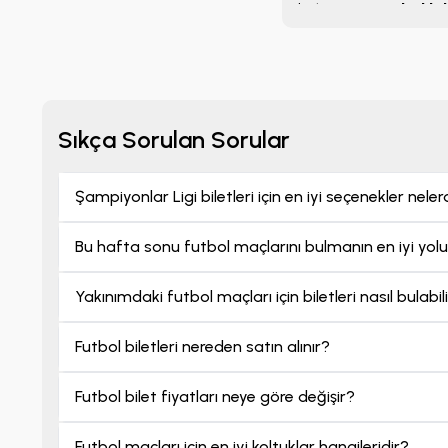
buluşturur.
Futbol bil
liglerinde ve organiz
Sıkça Sorulan Sorular
Şampiyonlar Ligi biletleri için en iyi seçenekler neler
Bu hafta sonu futbol maçlarını bulmanın en iyi yolu
Yakınımdaki futbol maçları için biletleri nasıl bulabil
Futbol biletleri nereden satın alınır?
Futbol bilet fiyatları neye göre değişir?
Futbol maçları için en iyi koltuklar hangileridir?