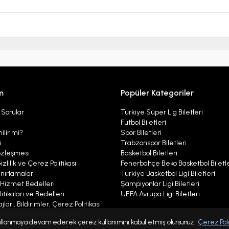
m
Popüler Kategoriler
 Sorular
Türkiye Süper Lig Biletleri
Futbol Biletleri
ilir mi?
Spor Biletleri
i
Trabzonspor Biletleri
özleşmesi
Basketbol Biletleri
izlilik ve Çerez Politikası
Fenerbahçe Beko Basketbol Biletle
nırlamaları
Türkiye Basketbol Ligi Biletleri
ı Hizmet Bedelleri
Şampiyonlar Ligi Biletleri
itikaları ve Bedelleri
UEFA Avrupa Ligi Biletleri
ları, Bildirimler, Çerez Politikası
r Politikası Aydınlatma Metni
 kullanmaya devam ederek çerez kullanımını kabul etmiş olursunuz.
Çerez Poli