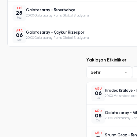
EKI
Galatasaray - Fenerbahçe
25
20:00
·
Galatasaray Rams Global Stadyumu
Paz
ARA
Galatasaray - Çaykur Rizespor
06
20:00
·
Galatasaray Rams Global Stadyumu
Paz
Yaklaşan Etkinlikler
Şehir
AĞU
Hradec Kralove - 
06
20:00
·
Malsovicka are
Per
AĞU
Galatasaray - Vill
08
21:00
·
Galatasaray Ra
Cts
AĞU
Sturm Graz - Fen