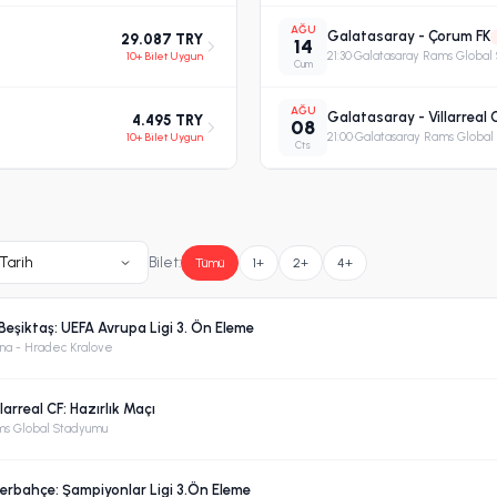
AĞU
Galatasaray - Çorum FK
29.087 TRY
14
10+ Bilet Uygun
21:30
·
Galatasaray Rams Global
Cum
AĞU
Galatasaray - Villarreal C
4.495 TRY
08
10+ Bilet Uygun
21:00
·
Galatasaray Rams Global
Cts
Tarih
Bilet:
Tümü
1+
2+
4+
Beşiktaş: UEFA Avrupa Ligi 3. Ön Eleme
na - Hradec Kralove
arreal CF: Hazırlık Maçı
ms Global Stadyumu
erbahçe: Şampiyonlar Ligi 3.Ön Eleme