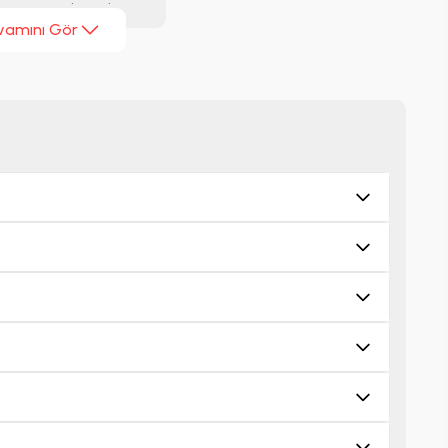
upa'nın önde gelen
vamını Gör
lirsiniz.