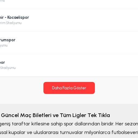
umu
ir - Kocaelispor
Terim Stadyumu
urumspor
dyumu
por
ş Stadyumu
Daha Fazla Göster
En Güncel Maç Biletleri ve Tüm Ligler Tek Tıkla
eniş taraftar kitlesine sahip spor dallarından biridir. Her sezon
lusal kupalar ve uluslararası turnuvalar milyonlarca futbolseve