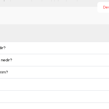
etleri
kategorisinde Türkiye'deki karşılaşmaların yanı sıra Avr
De
asyonlarında oynanan maçlara ait bilet seçeneklerini inceleyebi
dir?
 nedir?
irim?