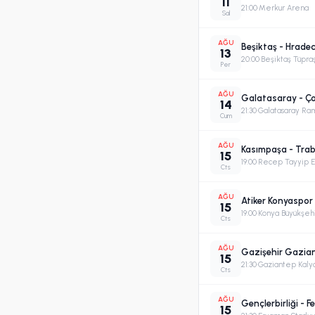
11
21:00
·
Merkur Arena
Sal
AĞU
Beşiktaş - Hradec
13
20:00
·
Beşiktaş Tüpra
Per
AĞU
Galatasaray - Ç
14
21:30
·
Galatasaray Ra
Cum
AĞU
Kasımpaşa - Tra
15
19:00
·
Recep Tayyip 
Cts
AĞU
Atiker Konyaspor
15
19:00
·
Konya Büyükşeh
Cts
AĞU
Gazişehir Gazia
15
21:30
·
Gaziantep Kaly
Cts
AĞU
Gençlerbirliği - 
15