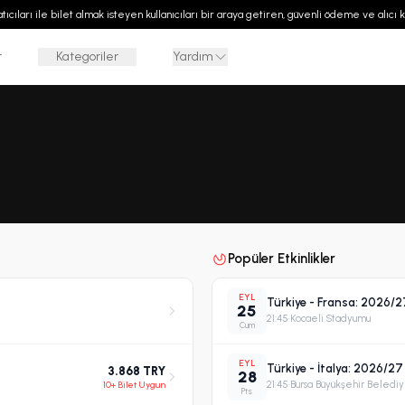
 satıcıları ile bilet almak isteyen kullanıcıları bir araya getiren, güvenli ödeme ve alıcı
r
Kategoriler
Yardım
Popüler Etkinlikler
EYL
Türkiye - Fransa: 2026/27
25
21:45
·
Kocaeli Stadyumu
Cum
EYL
Türkiye - İtalya: 2026/27
3.868 TRY
28
10+ Bilet Uygun
21:45
·
Bursa Büyükşehir Beledi
Pts