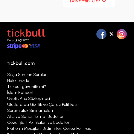
Devamını Gör
noktasıdır. Kanada, Meksika ve Amerika Birleşik
Devletleri'nin ev sahipliğinde düzenlenen 2026
turnuvasının finali, hem spor hem de kültürel
anlamda tarihi bir an olacak. Bu heyecanı
tribünlerde yaşamak için doğru adres
Copyright © 2026
Tickbull.com
! Sadece bir tıkla biletalsat adresine
girin
2026 Dünya Kupası Finali biletinizi
hemen
alın, bu heyecanı yerinde yaşayın.
tickbull.com
Sıkça Sorulan Sorular
Hakkımızda
Tickbull güvenilir mi?
İşlem Rehberi
Üyelik Ana Sözleşmesi
Uluslararası Gizlilik ve Çerez Politikası
Sorumluluk Sınırlamaları
Alıcı ve Satıcı Hizmet Bedelleri
Cezai Şart Politikaları ve Bedelleri
Platform Mesajları, Bildirimler, Çerez Politikası