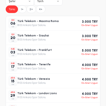
Şehir
Tarih
Tümü
1+
2+
4+
EKI
Türk Telekom - Maxima Roma
3.000 TRY
06
18:00
·
Ankara Spor Salonu
10+ Bilet Uygun
Sal
EKI
Türk Telekom - Siauliai
3.000 TRY
20
18:00
·
Ankara Spor Salonu
10+ Bilet Uygun
Sal
KAS
Türk Telekom - Frankfurt
5.000 TRY
03
19:00
·
Ankara Spor Salonu
10+ Bilet Uygun
Sal
KAS
Türk Telekom - Tenerife
4.000 TRY
17
19:00
·
Ankara Spor Salonu
10+ Bilet Uygun
Sal
ARA
Türk Telekom - Venezia
4.000 TRY
15
19:00
·
Ankara Spor Salonu
10+ Bilet Uygun
Sal
ARA
Türk Telekom - London Lions
4.000 TRY
29
19:00
·
Ankara Spor Salonu
10+ Bilet Uygun
Sal