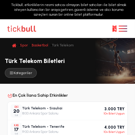
Tickbull, etkinliklerin resmi satıcısı olmayan; bilet satıcıları ile bilet almak
isteyen kullanıcıları bir araya getiren, güvenli ödeme ve alıcı koruma
süreçleri sunan bir online bilet platformudur.
Spor
Basketbol
Türk Telekom
Türk Telekom Biletleri
Kategoriler
En Çok İlana Sahip Etkinlikler
EKI
Türk Telekom - Siauliai
3.000 TRY
20
18:00
·
Ankara Spor Salonu
10+ Bilet Uygun
Sal
KAS
Türk Telekom - Tenerife
4.000 TRY
17
19:00
·
Ankara Spor Salonu
10+ Bilet Uygun
Sal