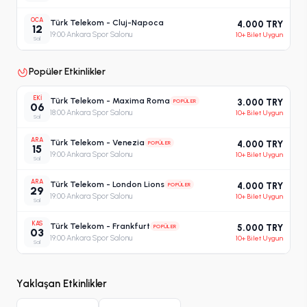
OCA
Türk Telekom - Cluj-Napoca
4.000 TRY
12
19:00
·
Ankara Spor Salonu
10+ Bilet Uygun
Sal
Popüler Etkinlikler
EKI
Türk Telekom - Maxima Roma
POPÜLER
3.000 TRY
06
18:00
·
Ankara Spor Salonu
10+ Bilet Uygun
Sal
ARA
Türk Telekom - Venezia
POPÜLER
4.000 TRY
15
19:00
·
Ankara Spor Salonu
10+ Bilet Uygun
Sal
ARA
Türk Telekom - London Lions
POPÜLER
4.000 TRY
29
19:00
·
Ankara Spor Salonu
10+ Bilet Uygun
Sal
KAS
Türk Telekom - Frankfurt
POPÜLER
5.000 TRY
03
19:00
·
Ankara Spor Salonu
10+ Bilet Uygun
Sal
Yaklaşan Etkinlikler