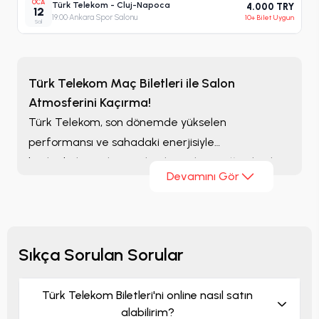
OCA
Türk Telekom - Cluj-Napoca
4.000 TRY
12
19:00
·
Ankara Spor Salonu
10+ Bilet Uygun
Sal
Türk Telekom Maç Biletleri ile Salon
Atmosferini Kaçırma!
Türk Telekom, son dönemde yükselen
performansı ve sahadaki enerjisiyle
basketbolseverlerin yakından takip ettiği takımlar
Devamını Gör
arasında yer alıyor. Özellikle kritik maçlarda
ortaya koyduğu mücadele, salonu dolduran
taraftarlar için unutulmaz anlar yaratıyor.
Sıkça Sorulan Sorular
Türk Telekom Biletleri'ni online nasıl satın
alabilirim?