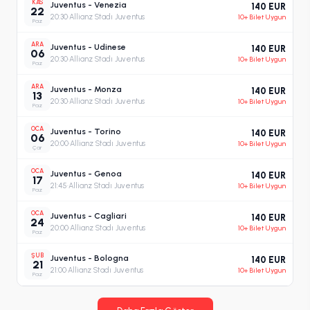
KAS
Juventus - Venezia
140 EUR
22
20:30
·
Allianz Stadı Juventus
10+ Bilet Uygun
Paz
ARA
Juventus - Udinese
140 EUR
06
20:30
·
Allianz Stadı Juventus
10+ Bilet Uygun
Paz
ARA
Juventus - Monza
140 EUR
13
20:30
·
Allianz Stadı Juventus
10+ Bilet Uygun
Paz
OCA
Juventus - Torino
140 EUR
06
20:00
·
Allianz Stadı Juventus
10+ Bilet Uygun
Çar
OCA
Juventus - Genoa
140 EUR
17
21:45
·
Allianz Stadı Juventus
10+ Bilet Uygun
Paz
OCA
Juventus - Cagliari
140 EUR
24
20:00
·
Allianz Stadı Juventus
10+ Bilet Uygun
Paz
ŞUB
Juventus - Bologna
140 EUR
21
21:00
·
Allianz Stadı Juventus
10+ Bilet Uygun
Paz