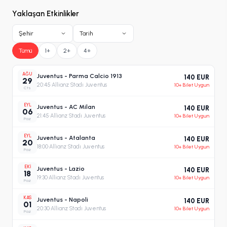
Yaklaşan Etkinlikler
Şehir
Tarih
Tümü
1+
2+
4+
AĞU
Juventus - Parma Calcio 1913
140 EUR
29
20:45
·
Allianz Stadı Juventus
10+ Bilet Uygun
Cts
EYL
Juventus - AC Milan
140 EUR
06
21:45
·
Allianz Stadı Juventus
10+ Bilet Uygun
Paz
EYL
Juventus - Atalanta
140 EUR
20
18:00
·
Allianz Stadı Juventus
10+ Bilet Uygun
Paz
EKI
Juventus - Lazio
140 EUR
18
19:30
·
Allianz Stadı Juventus
10+ Bilet Uygun
Paz
KAS
Juventus - Napoli
140 EUR
01
20:30
·
Allianz Stadı Juventus
10+ Bilet Uygun
Paz