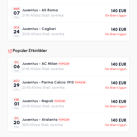
MAR
Juventus - AS Roma
140 EUR
07
21:45
·
Allianz Stadı Juventus
10+ Bilet Uygun
Paz
OCA
Juventus - Cagliari
140 EUR
24
20:00
·
Allianz Stadı Juventus
10+ Bilet Uygun
Paz
Popüler Etkinlikler
EYL
Juventus - AC Milan
POPÜLER
140 EUR
06
21:45
·
Allianz Stadı Juventus
10+ Bilet Uygun
Paz
AĞU
Juventus - Parma Calcio 1913
POPÜLER
140 EUR
29
20:45
·
Allianz Stadı Juventus
10+ Bilet Uygun
Cts
KAS
Juventus - Napoli
POPÜLER
140 EUR
01
20:30
·
Allianz Stadı Juventus
10+ Bilet Uygun
Paz
EYL
Juventus - Atalanta
POPÜLER
140 EUR
20
18:00
·
Allianz Stadı Juventus
10+ Bilet Uygun
Paz