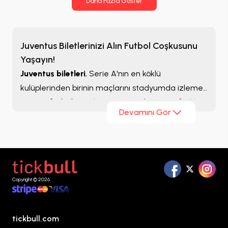
Daha Fazla Göster
Juventus Biletlerinizi Alın Futbol Coşkusunu
Yaşayın!
Juventus biletleri
, Serie A'nın en köklü
kulüplerinden birinin maçlarını stadyumda izlemek
isteyen
futbol
severler için sezon boyunca farklı
Devamını Gör
seçeneklerle listelenmektedir. Juventus'un
Serie A
,
Coppa Italia ve UEFA organizasyonlarında oynadığı
karşılaşmalar yalnızca İtalya'dan değil, dünyanın
birçok ülkesinden gelen taraftarın da yoğun ilgisini
çekmektedir.
Copyright © 2026
tickbull.com