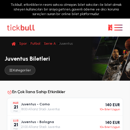
Tickbull, etkinliklerin resmi satıcısı olmayan; bilet satıcıları ile bilet almak
isteyen kullanıcıları bir araya getiren, güvenli ödeme ve alıcı koruma
süreçleri sunan bir online bilet platformudur.
Spor
Futbol
Serie A
Juventus
Juventus Biletleri
Kategoriler
En Çok İlana Sahip Etkinlikler
MAR
Juventus - Como
140 EUR
21
18:00
·
Allianz Stadı Juventus
10+ Bilet Uygun
Paz
ŞUB
Juventus - Bologna
140 EUR
21
21:00
·
Allianz Stadı Juventus
10+ Bilet Uygun
Paz