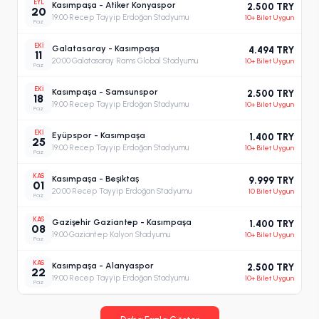
EYL
Kasımpaşa - Atiker Konyaspor
2.500 TRY
20
19:00
·
Recep Tayyip Erdoğan Stadyumu
10+ Bilet Uygun
Paz
EKI
Galatasaray - Kasımpaşa
4.494 TRY
11
20:00
·
Galatasaray Rams Global Stadyumu
10+ Bilet Uygun
Paz
EKI
Kasımpaşa - Samsunspor
2.500 TRY
18
19:00
·
Recep Tayyip Erdoğan Stadyumu
10+ Bilet Uygun
Paz
EKI
Eyüpspor - Kasımpaşa
1.400 TRY
25
19:00
·
Recep Tayyip Erdoğan Stadyumu
10+ Bilet Uygun
Paz
KAS
Kasımpaşa - Beşiktaş
9.999 TRY
01
20:00
·
Recep Tayyip Erdoğan Stadyumu
10 Bilet Uygun
Paz
KAS
Gazişehir Gaziantep - Kasımpaşa
1.400 TRY
08
19:00
·
Gaziantep Kalyon Stadyumu
10+ Bilet Uygun
Paz
KAS
Kasımpaşa - Alanyaspor
2.500 TRY
22
19:00
·
Recep Tayyip Erdoğan Stadyumu
10+ Bilet Uygun
Paz