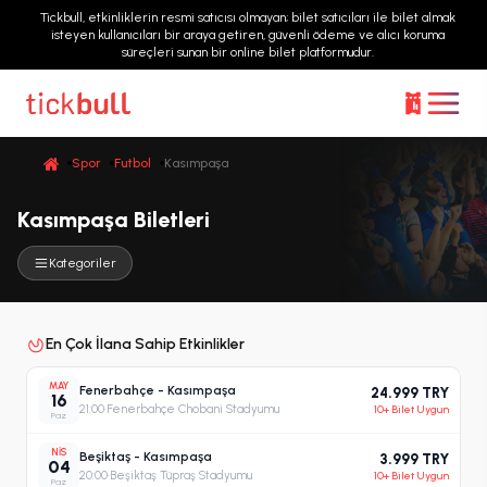
Tickbull, etkinliklerin resmi satıcısı olmayan; bilet satıcıları ile bilet almak
isteyen kullanıcıları bir araya getiren, güvenli ödeme ve alıcı koruma
süreçleri sunan bir online bilet platformudur.
Spor
Futbol
Kasımpaşa
Kasımpaşa Biletleri
Kategoriler
En Çok İlana Sahip Etkinlikler
MAY
Fenerbahçe - Kasımpaşa
24.999 TRY
16
21:00
·
Fenerbahçe Chobani Stadyumu
10+ Bilet Uygun
Paz
NIS
Beşiktaş - Kasımpaşa
3.999 TRY
04
20:00
·
Beşiktaş Tüpraş Stadyumu
10+ Bilet Uygun
Paz