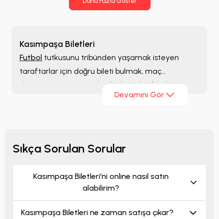
Daha Fazla Göster
Kasımpaşa Biletleri
Futbol
tutkusunu tribünden yaşamak isteyen
taraftarlar için doğru bileti bulmak, maç
deneyiminin en önemli adımlarından biridir.
Devamını Gör
Kasımpaşa Biletleri
sayfasında sezon boyunca
listelenen karşılaşmaları inceleyebilir, farklı bilet
seçeneklerini karşılaştırabilir ve ihtiyaçlarınıza
uygun alternatifleri tek bir noktadan
Sıkça Sorulan Sorular
değerlendirebilirsiniz.
Kasımpaşa Biletleri'ni online nasıl satın
alabilirim?
Kasımpaşa Biletleri ne zaman satışa çıkar?