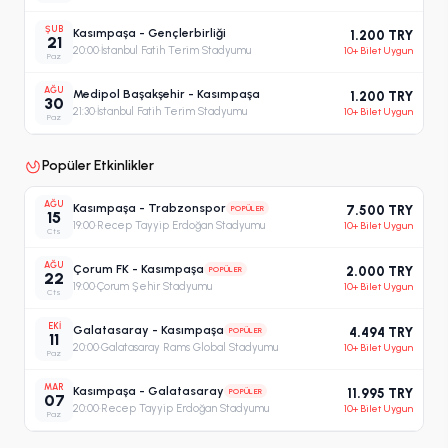
ŞUB
Kasımpaşa - Gençlerbirliği
1.200 TRY
21
20:00
·
İstanbul Fatih Terim Stadyumu
10+ Bilet Uygun
Paz
AĞU
Medipol Başakşehir - Kasımpaşa
1.200 TRY
30
21:30
·
İstanbul Fatih Terim Stadyumu
10+ Bilet Uygun
Paz
Popüler Etkinlikler
AĞU
Kasımpaşa - Trabzonspor
POPÜLER
7.500 TRY
15
19:00
·
Recep Tayyip Erdoğan Stadyumu
10+ Bilet Uygun
Cts
AĞU
Çorum FK - Kasımpaşa
POPÜLER
2.000 TRY
22
19:00
·
Çorum Şehir Stadyumu
10+ Bilet Uygun
Cts
EKI
Galatasaray - Kasımpaşa
POPÜLER
4.494 TRY
11
20:00
·
Galatasaray Rams Global Stadyumu
10+ Bilet Uygun
Paz
MAR
Kasımpaşa - Galatasaray
POPÜLER
11.995 TRY
07
20:00
·
Recep Tayyip Erdoğan Stadyumu
10+ Bilet Uygun
Paz