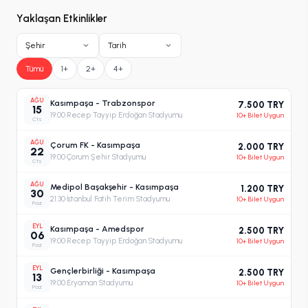
Yaklaşan Etkinlikler
Şehir
Tarih
Tümü
1+
2+
4+
AĞU
Kasımpaşa - Trabzonspor
7.500 TRY
15
19:00
·
Recep Tayyip Erdoğan Stadyumu
10+ Bilet Uygun
Cts
AĞU
Çorum FK - Kasımpaşa
2.000 TRY
22
19:00
·
Çorum Şehir Stadyumu
10+ Bilet Uygun
Cts
AĞU
Medipol Başakşehir - Kasımpaşa
1.200 TRY
30
21:30
·
İstanbul Fatih Terim Stadyumu
10+ Bilet Uygun
Paz
EYL
Kasımpaşa - Amedspor
2.500 TRY
06
19:00
·
Recep Tayyip Erdoğan Stadyumu
10+ Bilet Uygun
Paz
EYL
Gençlerbirliği - Kasımpaşa
2.500 TRY
13
19:00
·
Eryaman Stadyumu
10+ Bilet Uygun
Paz