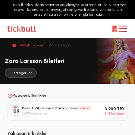
Tickbull, etkinliklerin resmi satıcısı olmayan; bilet satıcıları ile bilet almak
isteyen kullanıcıları bir araya getiren, güvenli ödeme ve alıcı koruma
süreçleri sunan bir online bilet platformudur.
Müzik
Konser
Zara Larsson
Zara Larsson Biletleri
Kategoriler
Popüler Etkinlikler
AĞU
Pozitif Vibrations: Zara Larsson
POPÜLER
3.900 TRY
09
20:00
·
Parkorman
10+ Bilet Uygun
Paz
Yaklaşan Etkinlikler