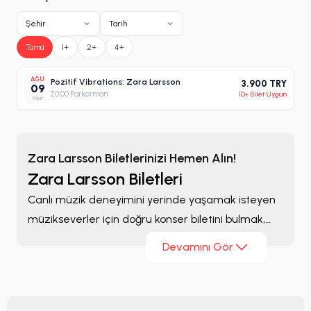
Şehir
Tarih
Tümü
1+
2+
4+
AĞU
Pozitif Vibrations: Zara Larsson
3.900 TRY
09
20:00
·
Parkorman
10+ Bilet Uygun
Paz
Zara Larsson Biletlerinizi Hemen Alın!
Zara Larsson Biletleri
Canlı müzik deneyimini yerinde yaşamak isteyen
müzikseverler için doğru konser biletini bulmak,
etkinlik planlamasının en önemli adımlarından
Devamını Gör
biridir.
Zara Larsson Biletleri
sayfasında sanatçının
güncel konserlerini inceleyebilir, farklı şehir ve
ülkelerde düzenlenen etkinlikleri karşılaştırabilir ve