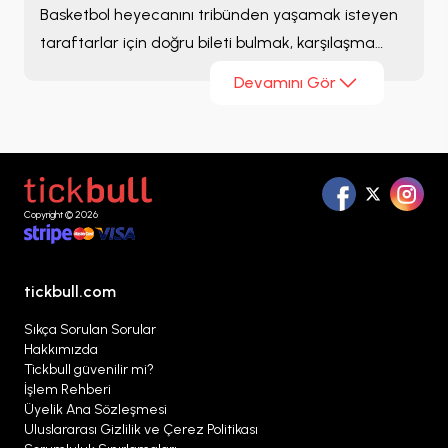
Basketbol heyecanını tribünden yaşamak isteyen
taraftarlar için doğru bileti bulmak, karşılaşma
deneyiminin en önemli adımlarından biridir.
Büyük
Devamını Gör
Britanya Basketbol Milli Takım Biletleri
sayfasında
sezon boyunca listelenen maçları inceleyebilir,
farklı bilet seçeneklerini karşılaştırabilir ve size
uygun alternatifleri tek bir platform üzerinden
değerlendirebilirsiniz.
Copyright © 2026
tickbull.com
Sıkça Sorulan Sorular
Hakkımızda
Tickbull güvenilir mi?
İşlem Rehberi
Üyelik Ana Sözleşmesi
Uluslararası Gizlilik ve Çerez Politikası