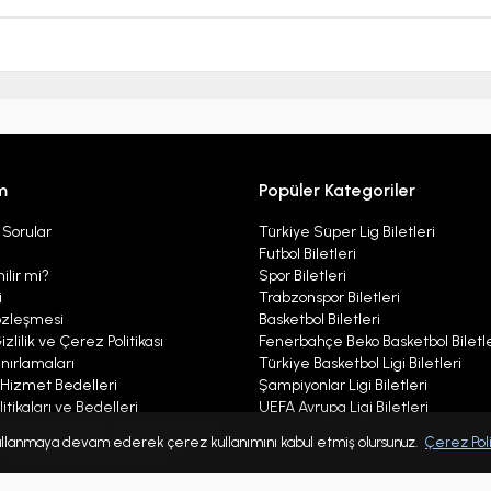
m
Popüler Kategoriler
 Sorular
Türkiye Süper Lig Biletleri
Futbol Biletleri
ilir mi?
Spor Biletleri
i
Trabzonspor Biletleri
özleşmesi
Basketbol Biletleri
izlilik ve Çerez Politikası
Fenerbahçe Beko Basketbol Biletle
nırlamaları
Türkiye Basketbol Ligi Biletleri
ı Hizmet Bedelleri
Şampiyonlar Ligi Biletleri
itikaları ve Bedelleri
UEFA Avrupa Ligi Biletleri
ları, Bildirimler, Çerez Politikası
 kullanmaya devam ederek çerez kullanımını kabul etmiş olursunuz.
Çerez Poli
r Politikası Aydınlatma Metni