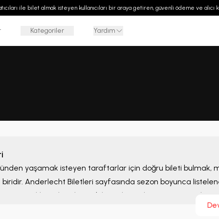
 satıcıları ile bilet almak isteyen kullanıcıları bir araya getiren, güvenli ödeme ve alıcı
r
Kategoriler
Yardım
i
bünden yaşamak isteyen taraftarlar için doğru bileti bulmak,
biridir.
Anderlecht Biletleri
sayfasında sezon boyunca listelen
ilet seçeneklerini karşılaştırabilir ve ihtiyaçlarınıza uygun alterna
De
bilirsiniz.