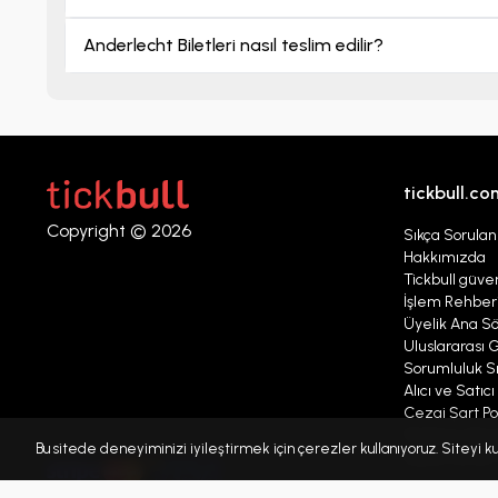
Anderlecht Biletleri nasıl teslim edilir?
tickbull.co
Copyright © 2026
Sıkça Sorulan
Hakkımızda
Tickbull güven
İşlem Rehber
Üyelik Ana S
Uluslararası G
Sorumluluk Sı
Alıcı ve Satıc
Cezai Şart Pol
Platform Mesaj
Bu sitede deneyiminizi iyileştirmek için çerezler kullanıyoruz. Siteyi
Kişisel verile