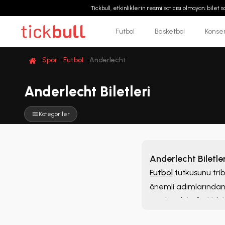
Tickbull, etkinliklerin resmi satıcısı olmayan; bilet
Futbol
Basketbol
Konse
Spor
Futbol
Anderlecht
Anderlecht Biletleri
Kategoriler
Anderlecht Biletler
Futbol
tutkusunu tri
önemli adımlarından 
inceleyebilir, farklı b
noktadan değerlendire