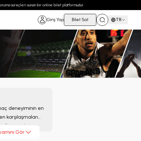
 koruma süreçleri sunan bir online bilet platformudur.
Giriş Yap
Bilet Sat
TR
 maç deneyiminin en
en karşılaşmaları
tifleri tek bir
vamını Gör