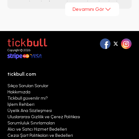
sanatçılarından biri. Modern pop ile geleneksel
Devamını Gör
laiko müziğini harmanlayan tarzı, onu uluslararası
dinleyiciler için de özel bir noktaya taşıyor.
Tickbull.com
adresinden
Konstantinos Argros
biletleri
nizi kolay ve güvenilir bir şekilde satın
alabilirsiniz.
Copyright © 2026
tickbull.com
Sıkça Sorulan Sorular
Hakkımızda
Tickbull güvenilir mi?
İşlem Rehberi
Üyelik Ana Sözleşmesi
Uluslararası Gizlilik ve Çerez Politikası
Sorumluluk Sınırlamaları
Alıcı ve Satıcı Hizmet Bedelleri
Cezai Şart Politikaları ve Bedelleri