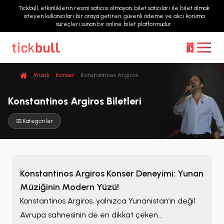
Tickbull, etkinliklerin resmi satıcısı olmayan; bilet satıcıları ile bilet almak
isteyen kullanıcıları bir araya getiren, güvenli ödeme ve alıcı koruma
süreçleri sunan bir online bilet platformudur.
Müzik
Konser
Konstantinos Argiros
Konstantinos Argiros Biletleri
Kategoriler
Konstantinos Argiros Konser Deneyimi: Yunan
Müziğinin Modern Yüzü!
Konstantinos Argiros, yalnızca Yunanistan’ın değil
Avrupa sahnesinin de en dikkat çeken