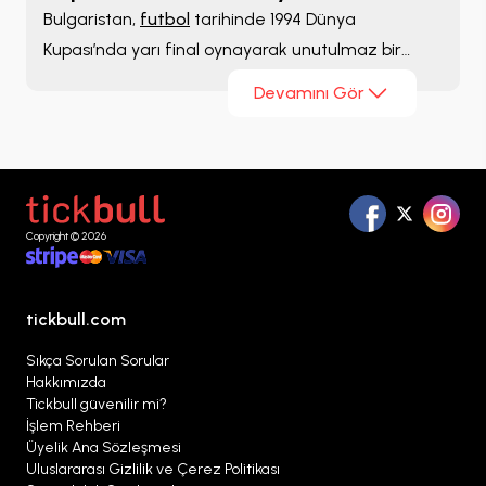
Bulgaristan,
futbol
tarihinde 1994 Dünya
Kupası’nda yarı final oynayarak unutulmaz bir
başarıya imza atmıştı. 2026 turnuvasında yeniden
Devamını Gör
büyük ses getirmeye hazırlanan ekip, güçlü
kadrosu ve genç yıldızlarıyla dikkat çekiyor. Eğer
sen de bu efsanevi yolculukta tribünde yer almak
istiyorsan, Bulgaristan maç biletini
Tickbull.com
üzerinden kolay ve güvenilir bir şekilde satın alın.
Copyright © 2026
tickbull.com
Sıkça Sorulan Sorular
Hakkımızda
Tickbull güvenilir mi?
İşlem Rehberi
Üyelik Ana Sözleşmesi
Uluslararası Gizlilik ve Çerez Politikası