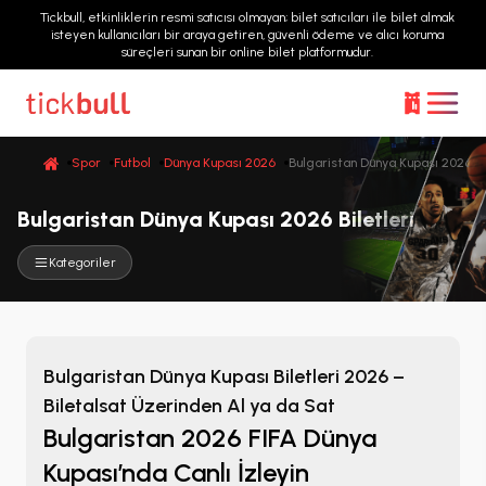
Tickbull, etkinliklerin resmi satıcısı olmayan; bilet satıcıları ile bilet almak
isteyen kullanıcıları bir araya getiren, güvenli ödeme ve alıcı koruma
süreçleri sunan bir online bilet platformudur.
Spor
Futbol
Dünya Kupası 2026
Bulgaristan Dünya Kupası 2026
Bulgaristan Dünya Kupası 2026 Biletleri
Kategoriler
Bulgaristan Dünya Kupası Biletleri 2026 –
Biletalsat Üzerinden Al ya da Sat
Bulgaristan 2026 FIFA Dünya
Kupası’nda Canlı İzleyin