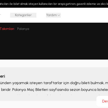
 satıcıları ile bilet almak isteyen kullanıcıları bir araya getiren, güvenli ödeme ve alıcı
r
Kategoriler
Yardım
 Takımları
Polonya
eri
bünden yaşamak isteyen taraftarlar için doğru bileti bulmak,
biridir.
Polonya Maç Biletleri
sayfasında sezon boyunca listele
ilet seçeneklerini karşılaştırabilir ve ihtiyaçlarınıza uygun alterna
De
bilirsiniz.