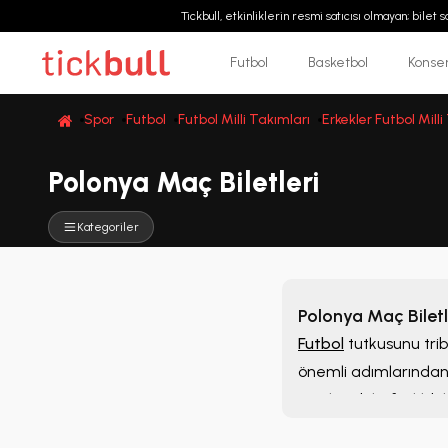
Tickbull, etkinliklerin resmi satıcısı olmayan; bilet
Futbol
Basketbol
Konse
Spor
Futbol
Futbol Milli Takımları
Erkekler Futbol Milli
Polonya Maç Biletleri
Kategoriler
Polonya Maç Biletl
Futbol
tutkusunu tri
önemli adımlarından 
inceleyebilir, farklı b
noktadan değerlendire