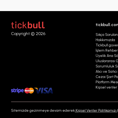
tickbull.co
Copyright © 2026
Sıkça Sorulan
Hakkımızda
Tickbull güven
İşlem Rehber
Üyelik Ana S
Uluslararası G
Sorumluluk Sı
Alıcı ve Satıc
Cezai Şart Pol
Platform Mesaj
Kişisel verile
Sitemizde gezinmeye devam ederek
Kişisel Veriler Politikamızı