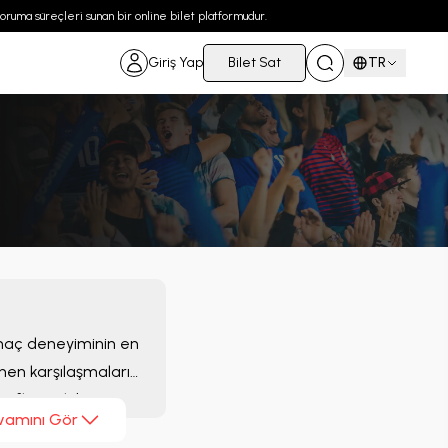
 koruma süreçleri sunan bir online bilet platformudur.
Giriş Yap
Bilet Sat
TR
 maç deneyiminin en
nen karşılaşmaları
tifleri tek bir
vamını Gör