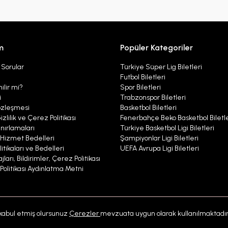
m
Popüler Kategoriler
 Sorular
Türkiye Süper Lig Biletleri
Futbol Biletleri
ilir mi?
Spor Biletleri
i
Trabzonspor Biletleri
özleşmesi
Basketbol Biletleri
izlilik ve Çerez Politikası
Fenerbahçe Beko Basketbol Biletle
nırlamaları
Türkiye Basketbol Ligi Biletleri
ı Hizmet Bedelleri
Şampiyonlar Ligi Biletleri
itikaları ve Bedelleri
UEFA Avrupa Ligi Biletleri
ları, Bildirimler, Çerez Politikası
r Politikası Aydınlatma Metni
kabul etmiş olursunuz
Çerezler
mevzuata uygun olarak kullanılmaktadır