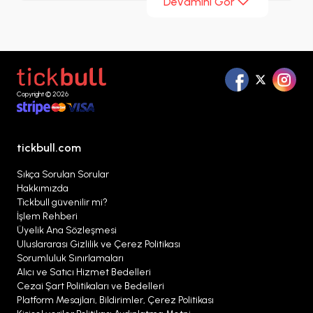
Devamını Gör
Williams, kısa sürede solo kariyerine yönelerek
dünya çapında milyonlarca albüm satışı
gerçekleştirdi.
Copyright © 2026
tickbull.com
Sıkça Sorulan Sorular
Hakkımızda
Tickbull güvenilir mi?
İşlem Rehberi
Üyelik Ana Sözleşmesi
Uluslararası Gizlilik ve Çerez Politikası
Sorumluluk Sınırlamaları
Alıcı ve Satıcı Hizmet Bedelleri
Cezai Şart Politikaları ve Bedelleri
Platform Mesajları, Bildirimler, Çerez Politikası