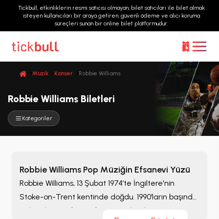
Tickbull, etkinliklerin resmi satıcısı olmayan; bilet satıcıları ile bilet almak
isteyen kullanıcıları bir araya getiren, güvenli ödeme ve alıcı koruma
süreçleri sunan bir online bilet platformudur.
Müzik
Konser
Robbie Williams
Robbie Williams Biletleri
Kategoriler
Robbie Williams Pop Müziğin Efsanevi Yüzü
Robbie Williams, 13 Şubat 1974’te İngiltere'nin
Stoke-on-Trent kentinde doğdu. 1990’ların başında
Take That grubunun bir üyesi olarak tanınan