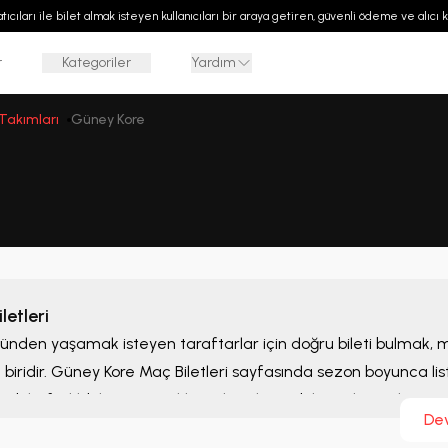
 satıcıları ile bilet almak isteyen kullanıcıları bir araya getiren, güvenli ödeme ve alıcı
r
Kategoriler
Yardım
 Takımları
Güney Kore
etleri
bünden yaşamak isteyen taraftarlar için doğru bileti bulmak,
biridir.
Güney Kore Maç Biletleri
sayfasında sezon boyunca lis
ebilir, farklı bilet seçeneklerini karşılaştırabilir ve ihtiyaçlarını
De
rlendirebilirsiniz.