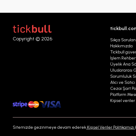
tickbull.co
Copyright © 2026
Sıkça Sorulan
Hakkımızda
Tickbull güven
İşlem Rehber
Üyelik Ana S
Uluslararası G
Sorumluluk Sı
Alıcı ve Satıc
Cezai Şart Pol
Platform Mesaj
Kişisel verile
Sitemizde gezinmeye devam ederek
Kişisel Veriler Politikamızı