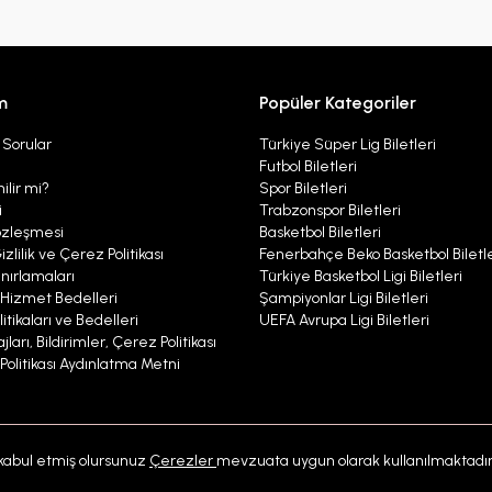
m
Popüler Kategoriler
 Sorular
Türkiye Süper Lig Biletleri
Futbol Biletleri
ilir mi?
Spor Biletleri
i
Trabzonspor Biletleri
özleşmesi
Basketbol Biletleri
izlilik ve Çerez Politikası
Fenerbahçe Beko Basketbol Biletle
nırlamaları
Türkiye Basketbol Ligi Biletleri
ı Hizmet Bedelleri
Şampiyonlar Ligi Biletleri
itikaları ve Bedelleri
UEFA Avrupa Ligi Biletleri
ları, Bildirimler, Çerez Politikası
r Politikası Aydınlatma Metni
kabul etmiş olursunuz
Çerezler
mevzuata uygun olarak kullanılmaktadır