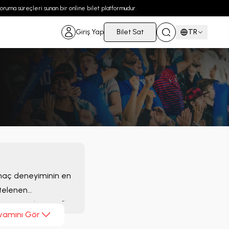
 koruma süreçleri sunan bir online bilet platformudur.
Giriş Yap
Bilet Sat
TR
 maç deneyiminin en
telenen
za uygun alternatifleri
vamını Gör