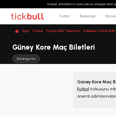
Tickbull, etkinliklerin resmi satıcısı olmayan; bilet
Futbol
Basketbol
Konse
Spor
Futbol
Futbol Milli Takımları
Erkekler Futbol Milli
Güney Kore Maç Biletleri
Kategoriler
Güney Kore Maç Bil
Futbol
tutkusunu tri
önemli adımlarından 
karşılaşmaları inceley
tek bir noktadan değe