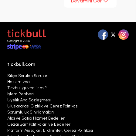
Devamını Gör
Maç Biletleri
sayfasında sezon boyunca listelenen
karşılaşmaları inceleyebilir, farklı bilet
seçeneklerini karşılaştırabilir ve ihtiyaçlarınıza
uygun alternatifleri tek bir noktadan
değerlendirebilirsiniz.
Copyright © 2026
tickbull.com
Sıkça Sorulan Sorular
Hakkımızda
Tickbull güvenilir mi?
İşlem Rehberi
Üyelik Ana Sözleşmesi
Uluslararası Gizlilik ve Çerez Politikası
Sorumluluk Sınırlamaları
Alıcı ve Satıcı Hizmet Bedelleri
Cezai Şart Politikaları ve Bedelleri
Platform Mesajları, Bildirimler, Çerez Politikası