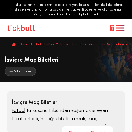
Tickbull, etkinliklerin resmi satıcısı olmayan; bilet satıcıları ile bilet almak
isteyen kullanıcıları bir araya getiren, güvenli ödeme ve alıcı koruma
süreçleri sunan bir online bilet platformudur.
Spor
Futbol
Futbol Milli Takımları
Erkekler Futbol Milli Takımları
İsviçre Maç Biletleri
Kategoriler
İsviçre Maç Biletleri
Futbol
tutkusunu tribünden yaşamak isteyen
taraftarlar için doğru bileti bulmak, maç
deneyiminin en önemli adımlarından biridir.
İsviçre