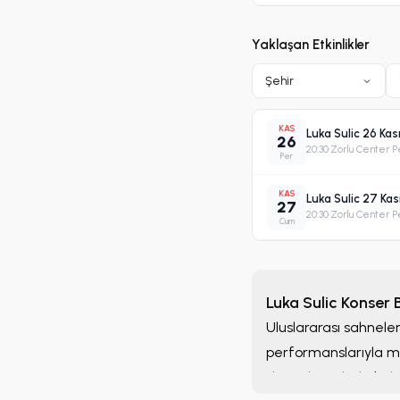
Yaklaşan Etkinlikler
Şehir
KAS
Luka Sulic 26 Ka
26
20:30
·
Zorlu Center P
Per
KAS
Luka Sulic 27 Ka
27
20:30
·
Zorlu Center P
Cum
Luka Sulic Konser Bi
Uluslararası sahneler
performanslarıyla mü
düzenlemelerle buluş