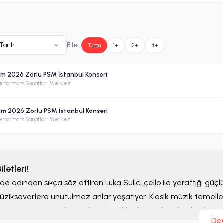
Tarih
Bilet:
Tümü
1+
2+
4+
sım 2026 Zorlu PSM İstanbul Konseri
erformans Sanatları Merkezi
sım 2026 Zorlu PSM İstanbul Konseri
erformans Sanatları Merkezi
letleri!
de adından sıkça söz ettiren Luka Sulic, çello ile yarattığı güç
zikseverlere unutulmaz anlar yaşatıyor. Klasik müzik temell
turan sanatçının konserleri, hem klasik müzik tutkunları hem d
De