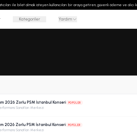
 satıcıları ile bilet almak isteyen kullanıcıları bir araya getiren, güvenli ödeme ve alıcı
r
Kategoriler
Yardım
sım 2026 Zorlu PSM İstanbul Konseri
POPÜLER
erformans Sanatları Merkezi
sım 2026 Zorlu PSM İstanbul Konseri
POPÜLER
erformans Sanatları Merkezi