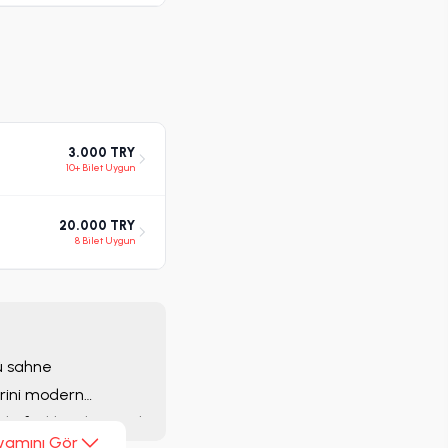
3.000 TRY
10+ Bilet Uygun
20.000 TRY
8 Bilet Uygun
lü sahne
erini modern
e farklı türlere açık
vamını Gör