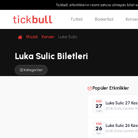
Tickbull, etkinliklerin resmi satıcısı olmayan; bilet
Futbol
Basketbol
Konse
Müzik
Konser
Luka Sulic
Luka Sulic Biletleri
Kategoriler
Popüler Etkinlikler
KAS
Luka Sulic 27 Ka
27
20:30
·
Zorlu Center P
Cum
KAS
Luka Sulic 26 Ka
26
20:30
·
Zorlu Center P
Per