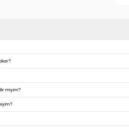
siz bir deneyim sunuyor. Bu eşsiz deneyimi yerinde yaşamak için
Luka Sulic konser biletleri
nizi satın alın.
çıkar?
ilir miyim?
 miyim?