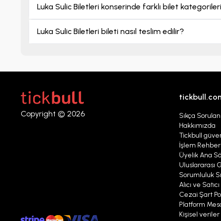
Luka Sulic Biletleri konserinde farklı bilet kategoril
Luka Sulic Biletleri bileti nasıl teslim edilir?
tickbull.co
Copyright © 2026
Sıkça Sorulan
Hakkımızda
Tickbull güven
İşlem Rehber
Üyelik Ana S
Uluslararası G
Sorumluluk Sı
Alıcı ve Satıc
Cezai Şart Pol
Platform Mesaj
Kişisel verile