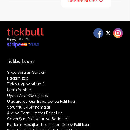
Devamını Gör
hayran kitlesine ulaşan Duman 2020 konserleri hiç
ara vermeden devam ediyor. Siz de Duman
biletlerinin güvenilir adresi Bİletalsat’a gelerek
konserdeki yerinizi alabilir ve Duman konserlerini
en güzel yerden izleme şansını yakalayabilirsiniz.
Copyright © 2026
tickbull.com
Sıkça Sorulan Sorular
Hakkımızda
Tickbull güvenilir mi?
İşlem Rehberi
Üyelik Ana Sözleşmesi
Uluslararası Gizlilik ve Çerez Politikası
Sorumluluk Sınırlamaları
Alıcı ve Satıcı Hizmet Bedelleri
Cezai Şart Politikaları ve Bedelleri
Platform Mesajları, Bildirimler, Çerez Politikası