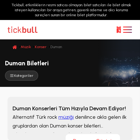
Tickbull, etkinliklerin resmi satıcısı olmayan; bilet satıcıları ile bilet almak
isteyen kullanıcıları bir araya getiren, güvenli ödeme ve alıcı koruma
süreçleri sunan bir online bilet platformudur.
Müzik
Konser
Duman
Duman Biletleri
Kategoriler
Duman Konserleri Tüm Hızıyla Devam Ediyor!
Alternatif Türk rock
müziği
denilince akla gelen ilk
gruplardan olan Duman konser biletleri
Biletalsat’ta! “Her Şeyi Yak” şarkısıyla büyük bir