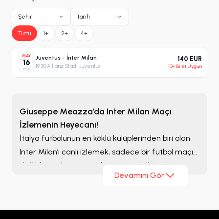
Şehir
Tarih
Tümü
1+
2+
4+
MAY
Juventus - İnter Milan
140 EUR
16
19:30
·
Allianz Stadı Juventus
10+ Bilet Uygun
Paz
Giuseppe Meazza’da Inter Milan Maçı
İzlemenin Heyecanı!
İtalya futbolunun en köklü kulüplerinden biri olan
Inter Milan’ı canlı izlemek, sadece bir futbol maçı
değil, bir tutkuyu yerinde yaşamak demektir.
Devamını Gör
Milano’nun simgesi haline gelen Giuseppe
Meazza Stadyumu’nda binlerce taraftarın eşsiz
atmosferi, Inter’in mavi-siyah renkleriyle birleşince