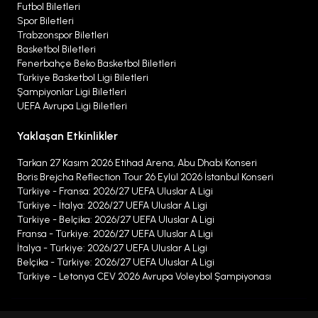
A'yı şu ana dek 20 defa kazanan takım, bu sayıyla
Futbol Biletleri
yalnızca rakibi J
uventus
'un gerisindedir. Ayrıca,
Spor Biletleri
Trabzonspor Biletleri
Coppa Italia'yı 9 defa, Supercoppa Italiana'yı ise 8
Basketbol Biletleri
kez kazanmıştır. Serie A'da küme düşmeyen tek
Fenerbahçe Beko Basketbol Biletleri
Türkiye Basketbol Ligi Biletleri
takımdır.
Şampiyonlar Ligi Biletleri
UEFA Avrupa Ligi Biletleri
Yaklaşan Etkinlikler
Tarkan 27 Kasım 2026 Etihad Arena, Abu Dhabi Konseri
Boris Brejcha Reflection Tour 26 Eylül 2026 İstanbul Konseri
Türkiye - Fransa: 2026/27 UEFA Uluslar A Ligi
Türkiye - İtalya: 2026/27 UEFA Uluslar A Ligi
Türkiye - Belçika: 2026/27 UEFA Uluslar A Ligi
Fransa - Türkiye: 2026/27 UEFA Uluslar A Ligi
İtalya - Türkiye: 2026/27 UEFA Uluslar A Ligi
Belçika - Türkiye: 2026/27 UEFA Uluslar A Ligi
Türkiye - Letonya CEV 2026 Avrupa Voleybol Şampiyonası