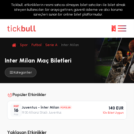
Tickbull, etkinliklerin resmi satıcısı olmayan; bilet satıcıları ile bilet almak
isteyen kullanıcıları bir araya getiren, güvenli ödeme ve alıcı koruma
süreçleri sunan bir online bilet platformudur.
Spor
Futbol
Serie A
Inter Milan
Inter Milan Maç Biletleri
Kategoriler
Popüler Etkinlikler
MAY
Juventus - İnter Milan
POPÜLER
140 EUR
16
19:30
·
Allianz Stadı Juventus
10+ Bilet Uygun
Paz
Yaklaşan Etkinlikler