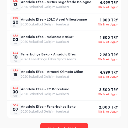
KAS
Anadolu Efes - Virtus Segafredo Bologna
4.999 TRY
13
20:30
·
Basketbol Gelişim Merkezi
10+ Bilet Uygun
Cum
KAS
Anadolu Efes - LDLC Asvel Villeurbanne
1.800 TRY
20
20:30
·
Basketbol Gelişim Merkezi
10+ Bilet Uygun
Cum
ARA
Anadolu Efes - Valencia Basket
1.800 TRY
03
20:30
·
Basketbol Gelişim Merkezi
10+ Bilet Uygun
Per
ARA
Fenerbahçe Beko - Anadolu Efes
2.250 TRY
10
20:45
·
Fenerbahçe Ülker Sports Arena
10+ Bilet Uygun
Per
ARA
Anadolu Efes - Armani Olimpia Milan
4.999 TRY
18
20:30
·
Basketbol Gelişim Merkezi
10+ Bilet Uygun
Cum
ARA
Anadolu Efes - FC Barcelona
3.500 TRY
30
20:30
·
Basketbol Gelişim Merkezi
10+ Bilet Uygun
Çar
OCA
Anadolu Efes - Fenerbahçe Beko
2.000 TRY
07
20:30
·
Basketbol Gelişim Merkezi
10+ Bilet Uygun
Per