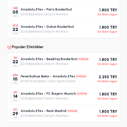
KAS
Anadolu Efes - Paris Basketbol
1.800 TRY
05
20:30
·
Basketbol Gelişim Merkezi
10+ Bilet Uygun
Per
OCA
Anadolu Efes - Dubai Basketbol
1.800 TRY
22
20:30
·
Basketbol Gelişim Merkezi
10+ Bilet Uygun
Cum
Popüler Etkinlikler
EKI
Anadolu Efes - Beşiktaş Basketbol
POPÜLER
1.800 TRY
22
20:30
·
Basketbol Gelişim Merkezi
10+ Bilet Uygun
Per
ARA
Fenerbahçe Beko - Anadolu Efes
POPÜLER
2.250 TRY
10
20:45
·
Fenerbahçe Ülker Sports Arena
10+ Bilet Uygun
Per
EKI
Anadolu Efes - FC Bayern Munich
POPÜLER
1.800 TRY
14
20:30
·
Basketbol Gelişim Merkezi
10+ Bilet Uygun
Çar
EYL
Anadolu Efes - Real Madrid
POPÜLER
1.800 TRY
29
20:00
·
Basketbol Gelişim Merkezi
10+ Bilet Uygun
Sal