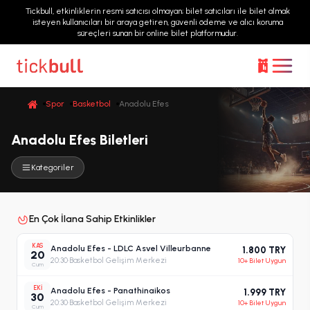
Tickbull, etkinliklerin resmi satıcısı olmayan; bilet satıcıları ile bilet almak
isteyen kullanıcıları bir araya getiren, güvenli ödeme ve alıcı koruma
süreçleri sunan bir online bilet platformudur.
Spor
Basketbol
Anadolu Efes
Anadolu Efes Biletleri
Kategoriler
En Çok İlana Sahip Etkinlikler
KAS
Anadolu Efes - LDLC Asvel Villeurbanne
1.800 TRY
20
20:30
·
Basketbol Gelişim Merkezi
10+ Bilet Uygun
Cum
EKI
Anadolu Efes - Panathinaikos
1.999 TRY
30
20:30
·
Basketbol Gelişim Merkezi
10+ Bilet Uygun
Cum