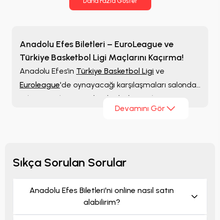
Daha Fazla Göster
Anadolu Efes Biletleri – EuroLeague ve
Türkiye Basketbol Ligi Maçlarını Kaçırma!
Anadolu Efes’in
Türkiye Basketbol Ligi
ve
Euroleague
'de oynayacağı karşılaşmaları salonda
takip etmek isteyen
basketbol
severler, sezon
Devamını Gör
boyunca listelenen bilet seçeneklerine
Tickbull
üzerinden ulaşabilir. Farklı rakiplere karşı oynanan
maçları inceleyebilir; kategori, konum ve fiyat
alternatiflerini karşılaştırarak beklentinize uygun
Sıkça Sorulan Sorular
bileti seçebilirsiniz.
Anadolu Efes Biletleri'ni online nasıl satın
alabilirim?