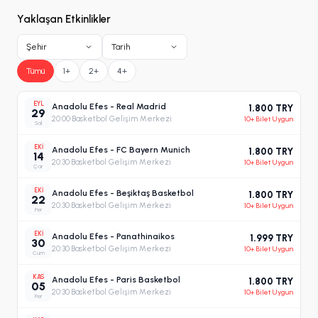
Yaklaşan Etkinlikler
Şehir
Tarih
Tümü
1+
2+
4+
EYL
Anadolu Efes - Real Madrid
1.800 TRY
29
20:00
·
Basketbol Gelişim Merkezi
10+ Bilet Uygun
Sal
EKI
Anadolu Efes - FC Bayern Munich
1.800 TRY
14
20:30
·
Basketbol Gelişim Merkezi
10+ Bilet Uygun
Çar
EKI
Anadolu Efes - Beşiktaş Basketbol
1.800 TRY
22
20:30
·
Basketbol Gelişim Merkezi
10+ Bilet Uygun
Per
EKI
Anadolu Efes - Panathinaikos
1.999 TRY
30
20:30
·
Basketbol Gelişim Merkezi
10+ Bilet Uygun
Cum
KAS
Anadolu Efes - Paris Basketbol
1.800 TRY
05
20:30
·
Basketbol Gelişim Merkezi
10+ Bilet Uygun
Per