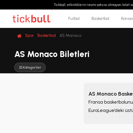
Tickbull, etkinliklerin resmi satıcısı olmayan; bilet
Futbol
Basketbol
Konse
Spor
Basketbol
AS Monaco
AS Monaco Biletleri
Kategoriler
AS Monaco Basketb
Fransa basketbolunun
EuroLeague’deki üstü
kadrosu ve tutkulu t
sunuyor. Sen de bu