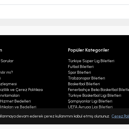
m
Popüler Kategoriler
 Sorular
Türkiye Süper Lig Biletleri
Futbol Biletleri
ilir mi?
Spor Biletleri
i
Trabzonspor Biletleri
özleşmesi
Basketbol Biletleri
izlilik ve Çerez Politikası
Fenerbahçe Beko Basketbol Biletle
nırlamaları
Türkiye Basketbol Ligi Biletleri
ı Hizmet Bedelleri
Şampiyonlar Ligi Biletleri
itikaları ve Bedelleri
UEFA Avrupa Ligi Biletleri
ları, Bildirimler, Çerez Politikası
 kullanmaya devam ederek çerez kullanımını kabul etmiş olursunuz.
Çerez Poli
r Politikası Aydınlatma Metni