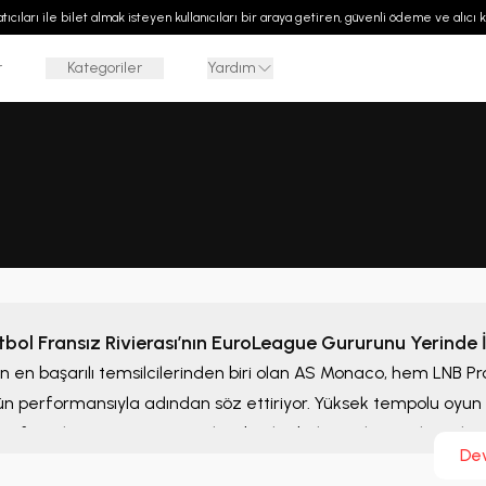
 satıcıları ile bilet almak isteyen kullanıcıları bir araya getiren, güvenli ödeme ve alıcı
r
Kategoriler
Yardım
ol Fransız Rivierası’nın EuroLeague Gururunu Yerinde İ
 en başarılı temsilcilerinden biri olan AS Monaco, hem LNB P
n performansıyla adından söz ettiriyor. Yüksek tempolu oyun tar
araftarıyla AS Monaco maçları, basketbolseverler için kaçırı
De
 heyecana yerinde ortak olmak için hemen
AS Monaco maç bile