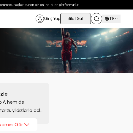
 koruma süreçleri sunan bir online bilet platformudur.
Giriş Yap
Bilet Sat
TR
zle!
ro A hem de
zı, yıldızlarla dolu
lmayacak bir deneyim
vamını Gör
tini al!
AS