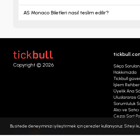
AS Monaco Biletleri nasıl teslim edilir?
tickbull.co
Copyright © 2026
Sıkça Sorulan
Hakkımızda
Tickbull güven
İşlem Rehber
Üyelik Ana S
Uluslararası G
Sorumluluk Sı
Alıcı ve Satıc
Cezai Şart Pol
Platform Mesaj
Bu sitede deneyiminizi iyileştirmek için çerezler kullanıyoruz. Siteyi
Kişisel verile