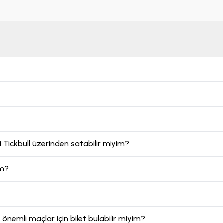
izi
tickbull.com
üzerinden hemen alın.
 Tickbull üzerinden satabilir miyim?
im?
nemli maçlar için bilet bulabilir miyim?