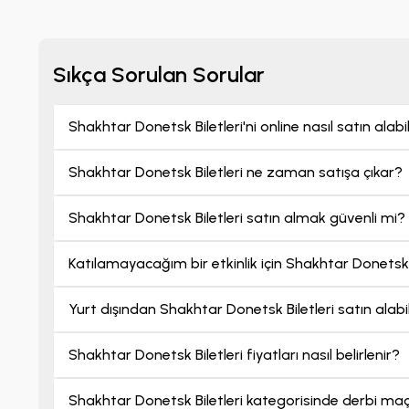
favorisi konumunda. 
şampiyonlukları ile b
birçok takıma göre uy
Sıkça Sorulan Sorular
Shakhtar Donetsk bi
ve tribün seçimine gö
Shakhtar Donetsk Biletleri'ni online nasıl satın alabi
seçenekler tickbull.
hem de Ukrayna
Pre
Shakhtar Donetsk Biletleri ne zaman satışa çıkar?
yapmanız gereken tek
Shakhtar Donetsk Biletleri satın almak güvenli mi?
Katılamayacağım bir etkinlik için Shakhtar Donetsk B
Yurt dışından Shakhtar Donetsk Biletleri satın alabi
Shakhtar Donetsk Biletleri fiyatları nasıl belirlenir?
Shakhtar Donetsk Biletleri kategorisinde derbi maçla