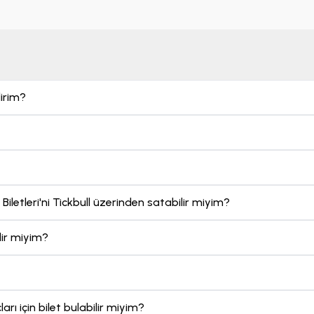
Ukrayna Profesyonel Ligleri’nde uzun yıllardır mücadele eden
irlikte bir marka haline gelmeyi başardı.
Shakhtar Donetsk maç 
gun olarak sunuluyor. Bu uygun fiyat aralıklarını tickbull.com ü
let al
ma işlemini tamamlayabilirsiniz.
Shakhtar Donetsk bilet
re farklılık gösterebilir. En ucuz biletlerden en pahalı biletler
lirim?
com üzerinde sıralanır. Sizler de bütçenize uygun olarak hem
mier Ligi maç biletleri
kapsamında tercih yapabilirsiniz. Tüm 
 şey tickbull.com’u ziyaret etmektir.
iletleri'ni Tickbull üzerinden satabilir miyim?
lir miyim?
rı için bilet bulabilir miyim?