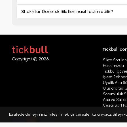
Shakhtar Donetsk Biletleri nasıl teslim edilir?
tickbull.co
Copyright © 2026
Sıkça Sorulan
Hakkımızda
Tickbull güven
İşlem Rehber
Üyelik Ana S
Uluslararası G
Sorumluluk Sı
Alıcı ve Satıc
Cezai Şart Pol
Platform Mesaj
Bu sitede deneyiminizi iyileştirmek için çerezler kullanıyoruz. Siteyi
Kişisel verile