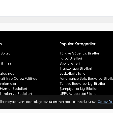
m
Popüler Kategoriler
 Sorular
Türkiye Süper Lig Biletleri
Futbol Biletleri
ilir mi?
Spor Biletleri
i
Trabzonspor Biletleri
özleşmesi
Basketbol Biletleri
izlilik ve Çerez Politikası
Fenerbahçe Beko Basketbol Biletle
nırlamaları
Türkiye Basketbol Ligi Biletleri
ı Hizmet Bedelleri
Şampiyonlar Ligi Biletleri
itikaları ve Bedelleri
UEFA Avrupa Ligi Biletleri
ları, Bildirimler, Çerez Politikası
 kullanmaya devam ederek çerez kullanımını kabul etmiş olursunuz.
Çerez Poli
r Politikası Aydınlatma Metni