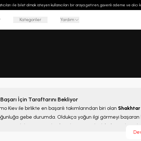
 satıcıları ile bilet almak isteyen kullanıcıları bir araya getiren, güvenli ödeme ve alıcı
r
Kategoriler
Yardım
aşarı İçin Taraftarını Bekliyor
o Kiev ile birlikte en başarılı takımlarından biri olan
Shakhtar 
 yoğunluğa gebe durumda. Oldukça yoğun ilgi görmeyi başaran 
 önemli iki simgesinden biri olan Donetsk ekibi, başarılı günler
De
 1936’dan bu yana sayısız başarı elde etmeyi bilen takım, gün