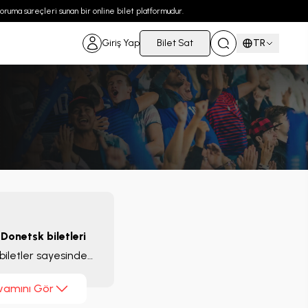
 koruma süreçleri sunan bir online bilet platformudur.
Giriş Yap
Bilet Sat
TR
Donetsk biletleri
biletler sayesinde
 geçiriyor.
vamını Gör
ümüzde ligin en büyük