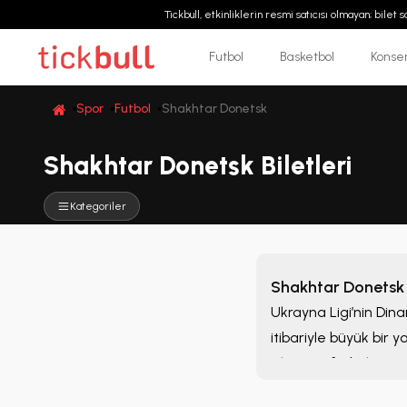
Tickbull, etkinliklerin resmi satıcısı olmayan; bilet
Futbol
Basketbol
Konse
Spor
Futbol
Shakhtar Donetsk
Shakhtar Donetsk Biletleri
Kategoriler
Shakhtar Donetsk B
Ukrayna Ligi’nin Dinam
itibariyle büyük bir
Ukrayna futbolunun en
Kurulduğu tarih olan