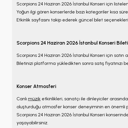
Scorpions 24 Haziran 2026 İstanbul Konseri
için listel
Yoğun ilgi gören konserlerde bazı kategoriler kısa süred
Etkinlik sayfasını takip ederek güncel bilet seçeneklerin
Scorpions 24 Haziran 2026 İstanbul Konseri
Bilet
Scorpions 24 Haziran 2026 İstanbul Konseri
için satın 
Biletinizi platforma yükledikten sonra satış fiyatınızı be
Konser Atmosferi
Canlı
müzik
etkinlikleri, sanatçı ile dinleyiciler aras
oluşturduğu atmosfer konser deneyiminin en önemli par
Scorpions 24 Haziran 2026 İstanbul Konseri
konserinde 
yaşayabilirsiniz.