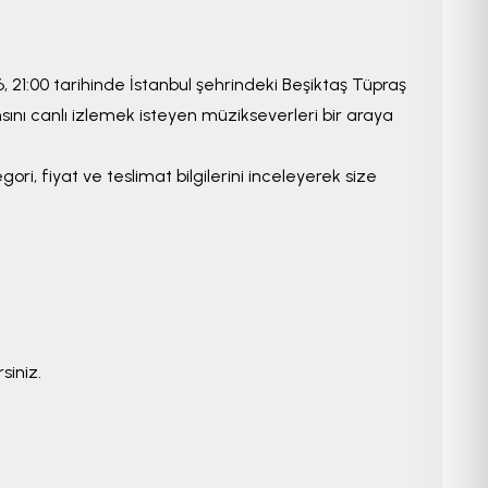
77
78
79
80
81
82
83
84
85
86
160
161
162
163
164
165
166
167
168
, 21:00
tarihinde
İstanbul
şehrindeki
Beşiktaş Tüpraş
nı canlı izlemek isteyen müzikseverleri bir araya
116
11
ori, fiyat ve teslimat bilgilerini inceleyerek size
K
O
siniz.
N
D
J