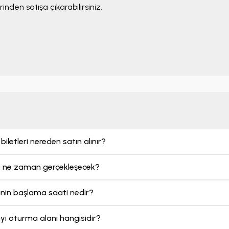
inden satışa çıkarabilirsiniz.
letleri nereden satın alınır?
ri ne zaman gerçekleşecek?
inin başlama saati nedir?
iyi oturma alanı hangisidir?