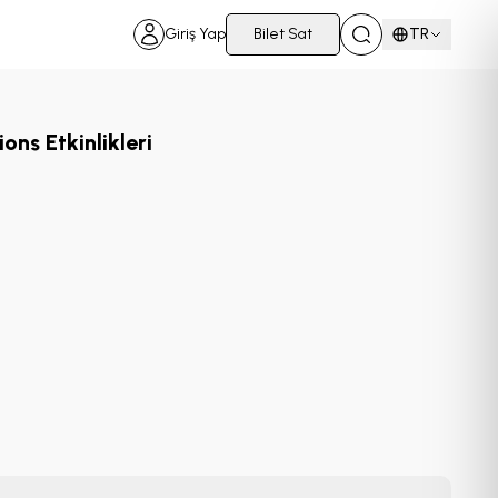
Giriş Yap
Bilet Sat
TR
ns Etkinlikleri
5
5
416
416