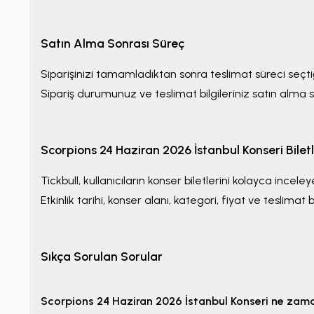
Satın Alma Sonrası Süreç
Siparişinizi tamamladıktan sonra teslimat süreci seçtiği
Sipariş durumunuz ve teslimat bilgileriniz satın alma sonr
Scorpions 24 Haziran 2026 İstanbul Konseri
Bilet
Tickbull
, kullanıcıların konser biletlerini kolayca incel
Etkinlik tarihi, konser alanı, kategori, fiyat ve teslima
Sıkça Sorulan Sorular
Scorpions 24 Haziran 2026 İstanbul Konseri
ne zam