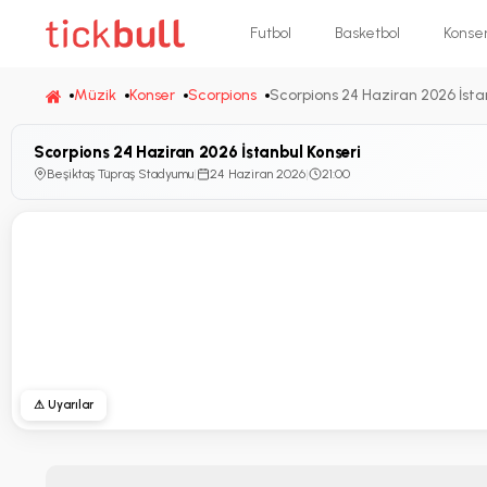
Futbol
Basketbol
Konse
Müzik
Konser
Scorpions
Scorpions 24 Haziran 2026 İsta
Scorpions 24 Haziran 2026 İstanbul Konseri
Beşiktaş Tüpraş Stadyumu
|
24 Haziran 2026
|
21:00
⚠ Uyarılar