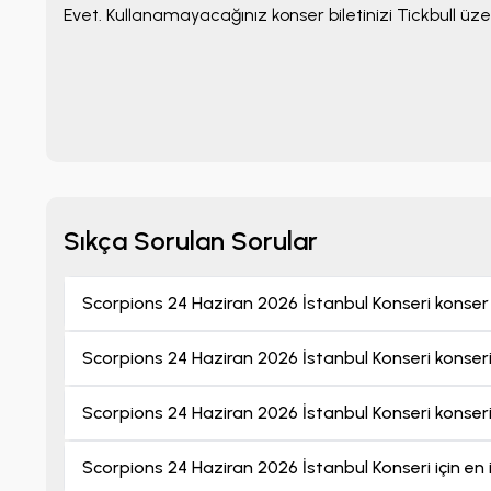
Evet. Kullanamayacağınız konser biletinizi
Tickbull
üzer
Sıkça Sorulan Sorular
Scorpions 24 Haziran 2026 İstanbul Konseri konser bi
Scorpions 24 Haziran 2026 İstanbul Konseri konse
Scorpions 24 Haziran 2026 İstanbul Konseri konser
Scorpions 24 Haziran 2026 İstanbul Konseri için en 