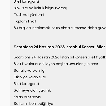
Bilet kategorisi
Blok, sıra ve koltuk bilgisi (varsa)
Teslimat yöntemi
Toplam fiyat
Bu bilgileri incelemek, satın alma sürecinizi daha güv
Scorpions 24 Haziran 2026 İstanbul Konseri
Bilet 
Scorpions 24 Haziran 2026 İstanbul Konseri
bilet fiyatl
Bilet fiyatlarını etkileyen başlıca unsurlar şunlardır:
Sanatçıya olan ilgi
Etkinliğe kalan süre
Bilet kategorisi
Sahneye olan yakınlık
Kalan bilet sayısı
Satıcının belirlediği fiyat