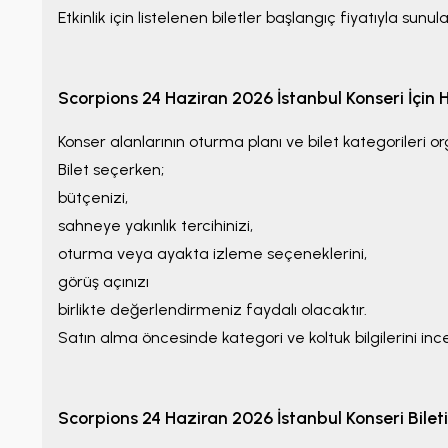
Etkinlik için listelenen biletler
başlangıç fiyatıyla sunula
Scorpions 24 Haziran 2026 İstanbul Konseri
İçin 
Konser alanlarının oturma planı ve bilet kategorileri or
Bilet seçerken;
bütçenizi,
sahneye yakınlık tercihinizi,
oturma veya ayakta izleme seçeneklerini,
görüş açınızı
birlikte değerlendirmeniz faydalı olacaktır.
Satın alma öncesinde kategori ve koltuk bilgilerini ince
Scorpions 24 Haziran 2026 İstanbul Konseri
Bilet