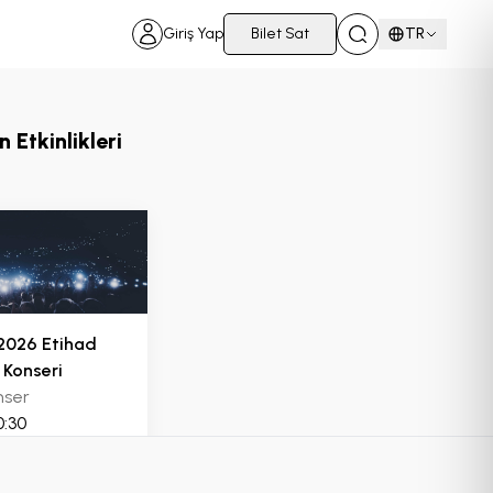
Giriş Yap
Bilet Sat
TR
 Etkinlikleri
2026 Etihad
 Konseri
nser
0:30
KAT 6
217
24
KAT 3
KAT 5