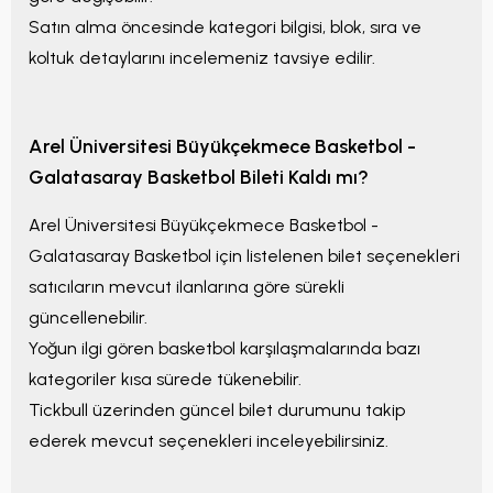
Satın alma öncesinde kategori bilgisi, blok, sıra ve
koltuk detaylarını incelemeniz tavsiye edilir.
Arel Üniversitesi Büyükçekmece Basketbol -
Galatasaray Basketbol
Bileti Kaldı mı?
Arel Üniversitesi Büyükçekmece Basketbol -
Galatasaray Basketbol
için listelenen bilet seçenekleri
satıcıların mevcut ilanlarına göre sürekli
güncellenebilir.
Yoğun ilgi gören basketbol karşılaşmalarında bazı
kategoriler kısa sürede tükenebilir.
Tickbull üzerinden güncel bilet durumunu takip
ederek mevcut seçenekleri inceleyebilirsiniz.