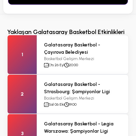
Yaklaşan Galatasaray Basketbol Etkinlikleri
Galatasaray Basketbol -
Çayırova Belediyesi
1
Basketbol Gelişim Merkezi
Cts 26 Eyl
20:00
Galatasaray Basketbol -
Strasbourg: Şampiyonlar Ligi
2
Basketbol Gelişim Merkezi
Sal 06 Eki
19:00
Galatasaray Basketbol - Legia
Warszawa: Şampiyonlar Ligi
3