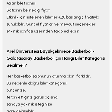
Kalan bilet sayısı
Satıcının belirlediği fiyat
Etkinlik için listelenen biletler
€20
başlangıç fiyatıyla
sunulabilir. Güncel fiyatlar ve mevcut seçenekler
etkinlik sayfası üzerinden takip edilebilir.
Arel Üniversitesi Büyükçekmece Basketbol -
Galatasaray Basketbol
İçin Hangi Bilet Kategorisi
Seçilmeli?
Her basketbol salonunun oturma planı farklıdır.
Bu nedenle doğru bilet kategorisi;
bütçenize,
tercih ettiğiniz görüş açısına,
sahaya yakınlık isteğinize
göre değişebilir.