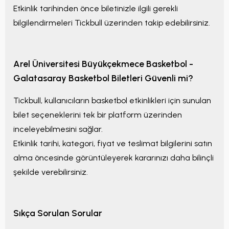
Etkinlik tarihinden önce biletinizle ilgili gerekli
bilgilendirmeleri Tickbull üzerinden takip edebilirsiniz.
Arel Üniversitesi Büyükçekmece Basketbol -
Galatasaray Basketbol
Biletleri Güvenli mi?
Tickbull, kullanıcıların basketbol etkinlikleri için sunulan
bilet seçeneklerini tek bir platform üzerinden
inceleyebilmesini sağlar.
Etkinlik tarihi, kategori, fiyat ve teslimat bilgilerini satın
alma öncesinde görüntüleyerek kararınızı daha bilinçli
şekilde verebilirsiniz.
Sıkça Sorulan Sorular