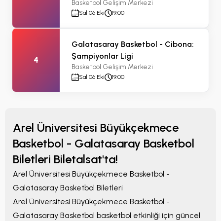
Basketbol Gelişim Merkezi
Sal 06 Eki
19:00
Galatasaray Basketbol - Cibona:
Şampiyonlar Ligi
4
Basketbol Gelişim Merkezi
Sal 06 Eki
19:00
Arel Üniversitesi Büyükçekmece
Basketbol - Galatasaray Basketbol
Biletleri Biletalsat'ta!
Arel Üniversitesi Büyükçekmece Basketbol -
Galatasaray Basketbol
Biletleri
Arel Üniversitesi Büyükçekmece Basketbol -
Galatasaray Basketbol
basketbol etkinliği için güncel