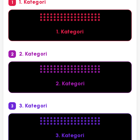
1. Kategori
1
1. Kategori
2. Kategori
2
2. Kategori
3. Kategori
3
3. Kategori