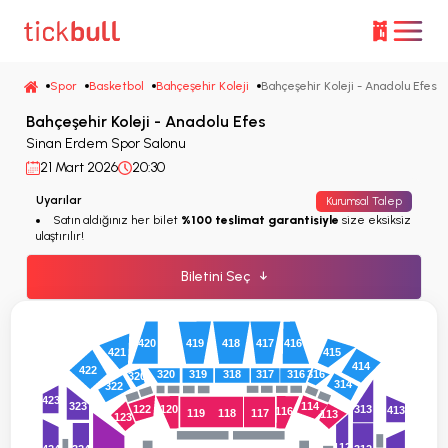
Spor
Basketbol
Bahçeşehir Koleji
Bahçeşehir Koleji - Anadolu Efes
Bahçeşehir Koleji - Anadolu Efes
Sinan Erdem Spor Salonu
21 Mart 2026
20:30
Uyarılar
Kurumsal Talep
Satın aldığınız her bilet
%100 teslimat garantisiyle
size eksiksiz
ulaştırılır!
Biletini Seç
↓
419
418
417
416
420
415
421
414
422
320
319
318
317
316
316
320
314
322
423
323
114
120
313
122
413
116
119
118
117
113
123
112