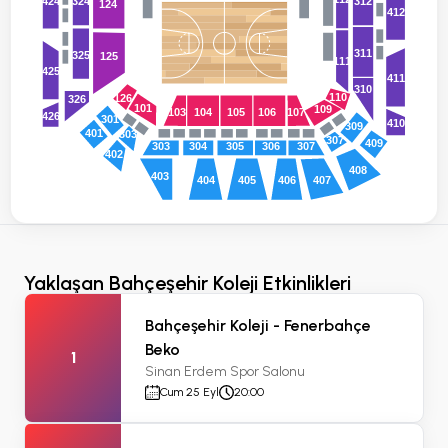
324
424
312
124
412
311
325
125
111
425
411
310
110
126
326
101
109
103
104
105
106
107
426
301
410
309
401
303
307
409
303
304
305
306
307
402
408
403
407
404
405
406
Yaklaşan Bahçeşehir Koleji Etkinlikleri
Bahçeşehir Koleji - Fenerbahçe
Beko
1
Sinan Erdem Spor Salonu
Cum 25 Eyl
20:00