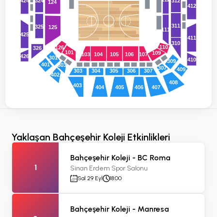
324
424
312
124
412
311
325
125
111
425
411
310
110
126
326
101
109
103
104
105
106
107
426
301
410
309
401
303
307
409
303
304
305
306
307
402
408
403
407
404
405
406
Yaklaşan Bahçeşehir Koleji Etkinlikleri
Bahçeşehir Koleji - BC Roma
1
Sinan Erdem Spor Salonu
Sal 29 Eyl
18:00
Bahçeşehir Koleji - Manresa