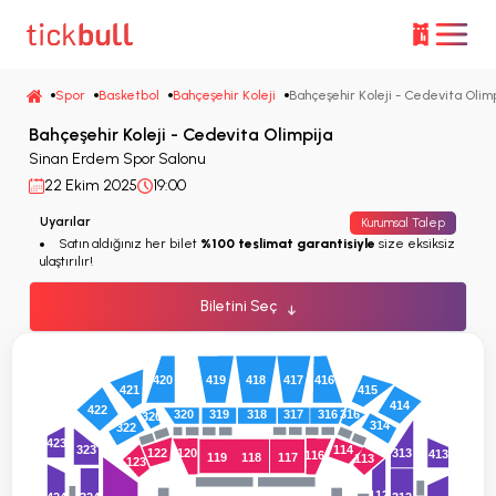
Spor
Basketbol
Bahçeşehir Koleji
Bahçeşehir Koleji - Cedevita Olim
Bahçeşehir Koleji - Cedevita Olimpija
Sinan Erdem Spor Salonu
22 Ekim 2025
19:00
Uyarılar
Kurumsal Talep
Satın aldığınız her bilet
%100 teslimat garantisiyle
size eksiksiz
ulaştırılır!
Biletini Seç
↓
419
418
417
416
420
415
421
414
422
320
319
318
317
316
316
320
314
322
423
323
114
120
313
122
413
116
119
118
117
113
123
112