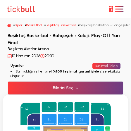
Spor
Basketbol
Beşiktaş Basketbol
Beşiktaş Basketbol - Bahçeşehir K
Beşiktaş Basketbol - Bahçeşehir Koleji: Play-Off Yarı
Final
Beşiktaş Akatlar Arena
10 Haziran 2026
20:30
Uyarılar
Kurumsal Talep
Satın aldığınız her bilet
%100 teslimat garantisiyle
size eksiksiz
ulaştırılır!
Biletini Seç
↓
1
20
B2
C2
D2
18
A2
E2
1
18
1
15
1
17
B1
C1
D1
E1
A1
1
18
1
16
1
17
1
P1
1
F1