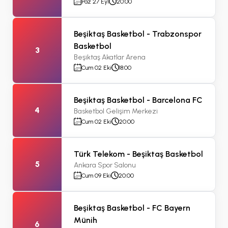
Paz 27 Eyl
20:00
Beşiktaş Basketbol - Trabzonspor
Basketbol
3
Beşiktaş Akatlar Arena
Cum 02 Eki
18:00
Beşiktaş Basketbol - Barcelona FC
4
Basketbol Gelişim Merkezi
Cum 02 Eki
20:00
Türk Telekom - Beşiktaş Basketbol
5
Ankara Spor Salonu
Cum 09 Eki
20:00
Beşiktaş Basketbol - FC Bayern
Münih
6