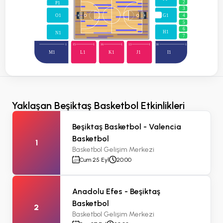
2
P1
3
G1
4
O1
5
6
H1
N1
7
1
15
1
16
1
13
1
30
1
M1
L1
K1
J1
I1
Yaklaşan Beşiktaş Basketbol Etkinlikleri
Beşiktaş Basketbol - Valencia
Basketbol
1
Basketbol Gelişim Merkezi
Cum 25 Eyl
20:00
Anadolu Efes - Beşiktaş
Basketbol
2
Basketbol Gelişim Merkezi