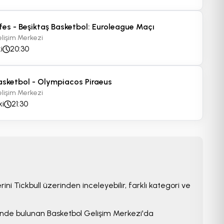
es - Beşiktaş Basketbol: Euroleague Maçı
elişim Merkezi
i
20:30
etbol - Legia
Galatasaray Basketbol - Cibona:
asketbol - Olympiacos Piraeus
onlar Ligi
Şampiyonlar Ligi
elişim Merkezi
 Merkezi
Basketbol Gelişim Merkezi
ki
21:30
Sal 06 Eki
19:00
Minimum Fiyat;
1,800 TRY
10+ Bilet Uygun
rini Tickbull üzerinden inceleyebilir, farklı kategori ve
inde bulunan
Basketbol Gelişim Merkezi
'da