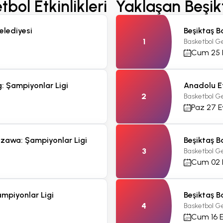
ol Etkinlikleri
Yaklaşan Beşikt
Galatasaray Bask
elediyesi
Beşiktaş B
Çayırova Belediye
A112
A113
A1
1
Basketbol G
Basketbol Gelişim
Cum 25 
Cts 26 Eyl
20:
Aktif olarak satılan
bulunmamaktadır
: Şampiyonlar Ligi
Anadolu Ef
2
Basketbol G
Paz 27 E
szawa: Şampiyonlar Ligi
Beşiktaş B
3
Basketbol G
Cum 02 
A101
A102
A1
mpiyonlar Ligi
Beşiktaş B
4
Basketbol G
Cum 16 E