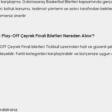
u karşılaşma,
Galatasaray Basketbol Biletleri
kapsamında gerçe
ri, koltuk konumu, teslimat yöntemi ve satıcı tarafından belirlen
emeniz önerilir.
Play-Off Çeyrek Finali
Biletleri Nereden Alınır?
Off Çeyrek Finali
biletleri Tickbull üzerinden hızlı ve güvenli şeki
ebilir, farklı kategorileri karşılaştırabilir ve bütçenize uygun a
abilirsiniz.