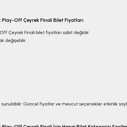
Play-Off Çeyrek Finali
Bilet Fiyatları
Off Çeyrek Finali
bilet fiyatları sabit değildir.
ak değişebilir.
 sunulabilir. Güncel fiyatlar ve mevcut seçenekler etkinlik sayfa
Play-Off Çeyrek Finali
İçin Hangi Bilet Kategorisi Seçilm