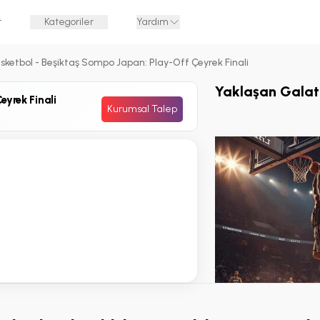
r
Kategoriler
Yardım
ketbol - Beşiktaş Sompo Japan: Play-Off Çeyrek Finali
Yaklaşan Galata
yrek Finali
Kurumsal Talep