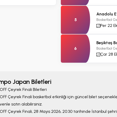
Anadolu Ef
5
Basketbol G
Per 22 Ek
Galatasaray Bask
Beşiktaş B
Warszawa: Şampiy
6
Basketbol G
Basketbol Gelişim
Çar 28 E
Sal 06 Eki
19:00
Minimum Fiyat;
1,800 TRY
10+ Bilet Uygun
mpo Japan Biletleri
Off Çeyrek Finali
Biletleri
Off Çeyrek Finali
basketbol etkinliği için güncel bilet seçenekle
venle satın alabilirsiniz.
Off Çeyrek Finali
,
28 Mayıs 2026, 20:30
tarihinde
İstanbul
şehr