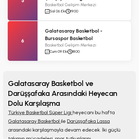
5
Basketbol Gelişim Merkezi
Sal 06 Eki
19:00
Galatasaray Basketbol -
Bursaspor Basketbol
6
Basketbol Gelişim Merkezi
Cum 09 Eki
18:00
Galatasaray Basketbol ve
Darüşşafaka Arasındaki Heyecan
Dolu Karşılaşma
Türkiye Basketbol Süper Ligi
heyecanı bu hafta
Galatasaray Basketbol
ile
Darüşşafaka Lassa
arasındaki karşılaşmayla devam edecek. İki güçlü
takımın mücadelesi, spor tutkunlarını