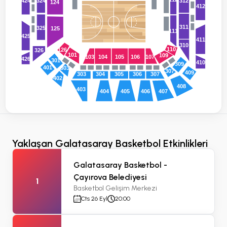
324
424
312
124
412
311
325
125
111
425
411
310
110
126
326
101
109
103
104
105
106
107
426
301
410
309
401
303
307
409
303
304
305
306
307
402
408
403
407
404
405
406
Yaklaşan Galatasaray Basketbol Etkinlikleri
Galatasaray Basketbol -
Çayırova Belediyesi
1
Basketbol Gelişim Merkezi
Cts 26 Eyl
20:00