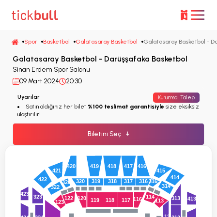
Spor
Basketbol
Galatasaray Basketbol
Galatasaray Basketbol - D
Galatasaray Basketbol - Darüşşafaka Basketbol
Sinan Erdem Spor Salonu
09 Mart 2024
20:30
Uyarılar
Kurumsal Talep
Satın aldığınız her bilet
%100 teslimat garantisiyle
size eksiksiz
ulaştırılır!
Biletini Seç
↓
419
418
417
416
420
415
421
414
422
320
319
318
317
316
316
320
314
322
423
323
114
120
313
122
413
116
119
118
117
113
123
112