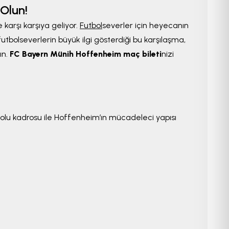
Olun!
e karşı karşıya geliyor.
Futbol
severler için heyecanın
tbolseverlerin büyük ilgi gösterdiği bu karşılaşma,
ın.
FC Bayern Münih Hoffenheim maç bileti
nizi
 dolu kadrosu ile Hoffenheim’ın mücadeleci yapısı