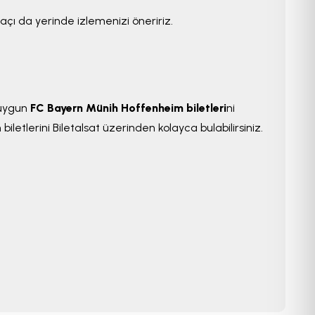
216
çı da yerinde izlemenizi öneririz.
1
n uygun
FC Bayern Münih Hoffenheim biletleri
ni
217
 biletlerini Biletalsat üzerinden kolayca bulabilirsiniz.
109
218
110