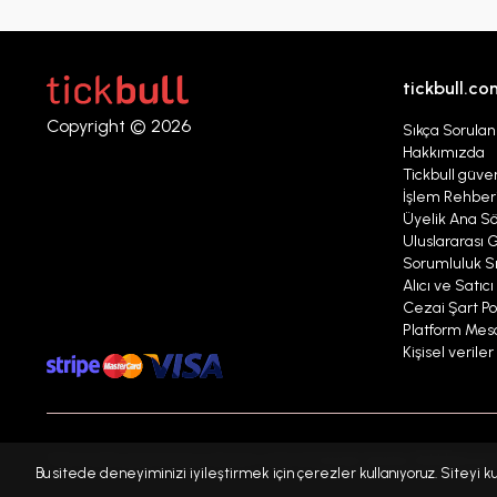
tickbull.co
Copyright © 2026
Sıkça Sorulan
Hakkımızda
Tickbull güven
İşlem Rehber
Üyelik Ana S
Uluslararası G
Sorumluluk Sı
Alıcı ve Satıc
Cezai Şart Pol
Platform Mesaj
Kişisel verile
Sitemizde gezinmeye devam ederek
Kişisel Veriler Politikamızı
Bu sitede deneyiminizi iyileştirmek için çerezler kullanıyoruz. Siteyi