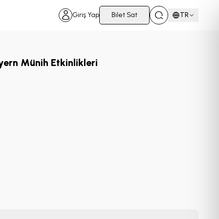
Giriş Yap
Bilet Sat
TR
ern Münih Etkinlikleri