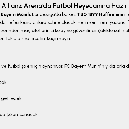
Allianz Arena’da Futbol Heyecanına Hazır 
 Bayern Münih
,
Bundesliga
’da bu kez
TSG 1899 Hoffenheim
il
’da nefes kesici anlara sahne olacak. Hem yerli hem yabancı fu
zerinden maç biletlerinizi kolay ve güvenilir bir şekilde satın al
n takip etme fırsatını kaçırmayın.
 ve futbol şöleni için oynanıyor. FC Bayern Münih’in yıldızlarla
cak.
 getirecek.
bol şöleni sunacak.