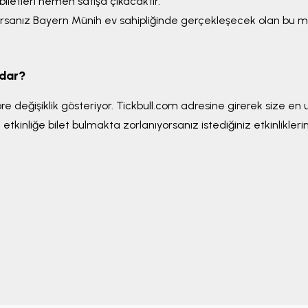
311
iletleri hemen satışa çıkacaktır.
orsanız Bayern Münih ev sahipliğinde gerçekleşecek olan bu ma
adar?
göre değişiklik gösteriyor. Tickbull.com adresine girerek size e
etkinliğe bilet bulmakta zorlanıyorsanız istediğiniz etkinliklerin
312
313