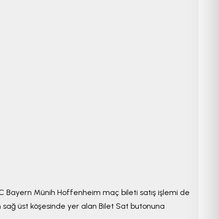
30
309
310
215
le FC Bayern Münih Hoffenheim maç bileti satış işlemi de
 sağ üst köşesinde yer alan Bilet Sat butonuna