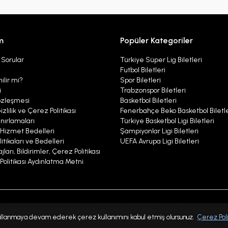
m
Popüler Kategoriler
 Sorular
Türkiye Süper Lig Biletleri
Futbol Biletleri
ilir mi?
Spor Biletleri
i
Trabzonspor Biletleri
314
özleşmesi
Basketbol Biletleri
izlilik ve Çerez Politikası
Fenerbahçe Beko Basketbol Biletle
nırlamaları
Türkiye Basketbol Ligi Biletleri
ı Hizmet Bedelleri
Şampiyonlar Ligi Biletleri
itikaları ve Bedelleri
UEFA Avrupa Ligi Biletleri
ları, Bildirimler, Çerez Politikası
r Politikası Aydınlatma Metni
kabul etmiş olursunuz
Çerezler
mevzuata uygun olarak kullanılmaktadır
 kullanmaya devam ederek çerez kullanımını kabul etmiş olursunuz.
Çerez Poli