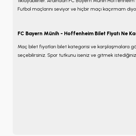
tıklayabilirler. Ardından FC Bayern Münih Hoffenheim b
Futbol maçlarını seviyor ve hiçbir maçı kaçırmam diy
FC Bayern Münih - Hoffenheim Bilet Fiyatı Ne K
Maç bilet fiyatları bilet kategorisi ve karşılaşmalara 
seçebilirsiniz. Spor tutkunu iseniz ve gitmek istediğiniz 