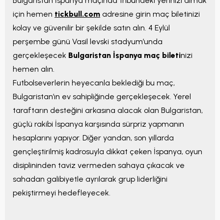
Bulgaristan İspanya maçında tribündeki yerinizi almak
için hemen
tickbull.com
adresine girin maç biletinizi
kolay ve güvenilir bir şekilde satın alın. 4 Eylül
perşembe günü Vasil levski stadyum’unda
gerçekleşecek
Bulgaristan İspanya maç bileti
nizi
hemen alın.
Futbolseverlerin heyecanla beklediği bu maç,
Bulgaristan’ın ev sahipliğinde gerçekleşecek. Yerel
taraftarın desteğini arkasına alacak olan Bulgaristan,
güçlü rakibi İspanya karşısında sürpriz yapmanın
hesaplarını yapıyor. Diğer yandan, son yıllarda
gençleştirilmiş kadrosuyla dikkat çeken İspanya, oyun
disiplininden taviz vermeden sahaya çıkacak ve
sahadan galibiyetle ayrılarak grup liderliğini
pekiştirmeyi hedefleyecek.