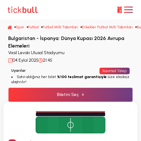
Spor
Futbol
Futbol Milli Takımları
Erkekler Futbol Milli Takımları
Bu
Bulgaristan - İspanya: Dünya Kupası 2026 Avrupa
Elemeleri
Vasil Levski Ulusal Stadyumu
04 Eylül 2025
21:45
Uyarılar
Kurumsal Talep
Satın aldığınız her bilet
%100 teslimat garantisiyle
size eksiksiz
ulaştırılır!
Biletini Seç
↓