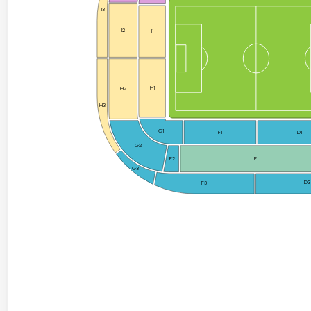
I3
I2
I1
H1
H2
H3
G1
F1
D1
G2
F2
E
G3
D3
F3