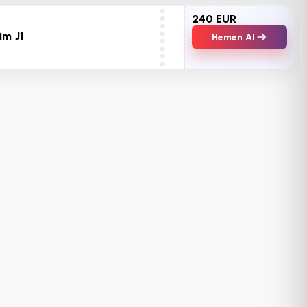
240 EUR
üm J1
Hemen Al