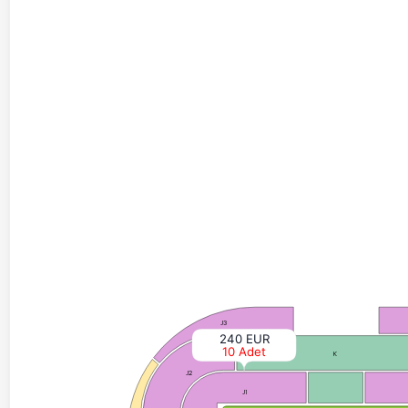
J3
240 EUR
10 Adet
K
J2
J1