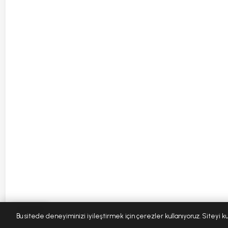
⚠ Uyarılar
Bu sitede deneyiminizi iyileştirmek için çerezler kullanıyoruz. Siteyi