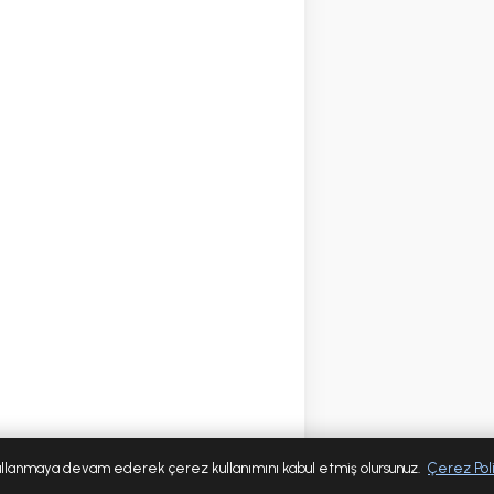
 kullanmaya devam ederek çerez kullanımını kabul etmiş olursunuz.
Çerez Poli