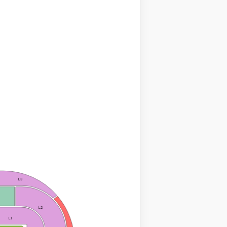
L3
L2
L1