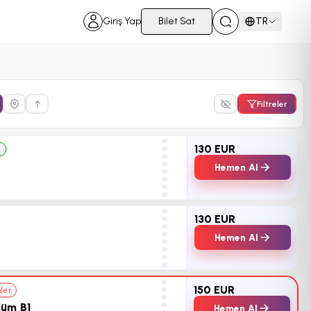
Giriş Yap
Bilet Sat
TR
Filtreler
130 EUR
z
Hemen Al
130 EUR
Hemen Al
150 EUR
üler
lüm B1
Hemen Al