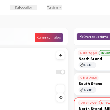
r
Kategoriler
Yardım
Önerilen Sıralama
Kurumsal Talep
10 Bilet Uygun
En Ucu
+
North Stand
E-Bilet
10 Bilet Uygun
South Stand
−
E-Bilet
⟲
10 Bilet Uygun
En Pop
North Stand, Bö