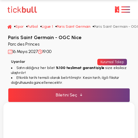
Spor
Futbol
Ligue 1
Paris Saint Germain
Paris Saint Germain - OG
Paris Saint Germain - OGC Nice
Parc des Princes
16 Mayıs 2027
19:00
Uyarılar
Kurumsal Talep
Satın aldığınız her bilet
%100 teslimat garantisiyle
size eksiksiz
ulaştırılır!
Etkinlik tarihi temsili olarak belirtilmiştir. Kesin tarih, ilgili fikstür
doğrultusunda güncellenecektir.
Biletini Seç
↓