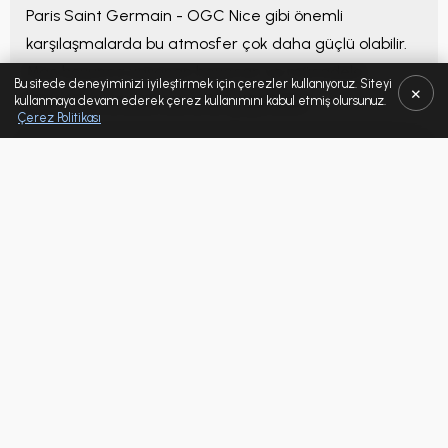
Paris Saint Germain - OGC Nice
gibi önemli
karşılaşmalarda bu atmosfer çok daha güçlü olabilir.
Maç boyunca yaşanan heyecan ve mücadele
Bu sitede deneyiminizi iyileştirmek için çerezler kullanıyoruz. Siteyi
×
izleyicilere unutulmaz anlar yaşatabilir.
kullanmaya devam ederek çerez kullanımını kabul etmiş olursunuz.
Çerez Politikası
Filtreler
Paris Saint Germain - OGC Nice
Hakkında Sık
SEÇILEN İLAN
Sorulan Sorular
Sıralama
Kategori / Blok
-
Önerilen Sıralama
En İyi Oturma Düzeni
En Ucuz
En
Fiyat
Paris Saint Germain - OGC Nice
maçı ne zaman?
1
X
-
Karşılaşma
16 Mayıs 2027, 19:00
tarihinde oynanacaktır.
Satılanları Gizle
Kaç adet?
-
+
Bilet Uygun
Paris Saint Germain - OGC Nice
nerede oynanacak?
1
2
3
Satın aldığınız her bilet
%100 teslimat garantisiyle
size eksiksiz
Maç
Paris
’de bulunan
Paris Saint Germain - OGC Nice
ulaştırılır!
6
7
8
stadında oynanacaktır.
Kategori