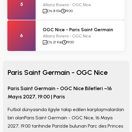
5
Allianz Riviera - OGC Nice
Cts 31 Eki
19:00
OGC Nice - Paris Saint Germain
6
Allianz Riviera - OGC Nice
Cts 21 Kas
19:00
Paris Saint Germain - OGC Nice
Paris Saint Germain - OGC Nice
Biletleri –
16
Mayıs 2027, 19:00
|
Paris
Futbol dünyasında ilgiyle takip edilen karşılaşmalardan
biri olan
Paris Saint Germain - OGC Nice
,
16 Mayıs
2027, 19:00
tarihinde
Paris
’de bulunan
Parc des Princes