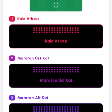
Kale Arkası
1
Kale Arkası
Maraton Üst Kat
2
Maraton Üst Kat
Maraton Alt Kat
3