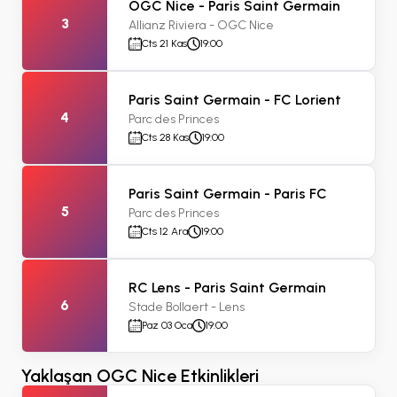
OGC Nice - Paris Saint Germain
3
Allianz Riviera - OGC Nice
Cts 21 Kas
19:00
Paris Saint Germain - FC Lorient
4
Parc des Princes
Cts 28 Kas
19:00
Paris Saint Germain - Paris FC
5
Parc des Princes
Cts 12 Ara
19:00
RC Lens - Paris Saint Germain
6
Stade Bollaert - Lens
Paz 03 Oca
19:00
Yaklaşan OGC Nice Etkinlikleri