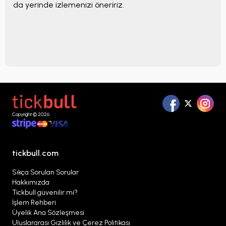
da yerinde izlemenizi öneririz.
Copyright © 2026
tickbull.com
Sıkça Sorulan Sorular
Hakkımızda
Tickbull güvenilir mi?
İşlem Rehberi
Üyelik Ana Sözleşmesi
Uluslararası Gizlilik ve Çerez Politikası