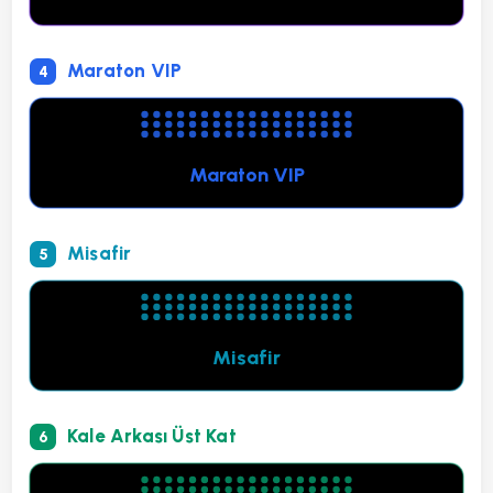
Maraton VIP
4
Maraton VIP
Misafir
5
Misafir
Kale Arkası Üst Kat
6