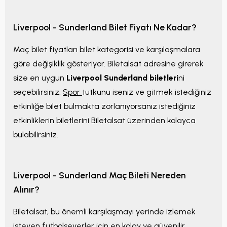
Liverpool - Sunderland Bilet Fiyatı Ne Kadar?
Maç bilet fiyatları bilet kategorisi ve karşılaşmalara
göre değişiklik gösteriyor. Biletalsat adresine girerek
size en uygun
Liverpool Sunderland biletleri
ni
seçebilirsiniz.
Spor
tutkunu iseniz ve gitmek istediğiniz
etkinliğe bilet bulmakta zorlanıyorsanız istediğiniz
etkinliklerin biletlerini Biletalsat üzerinden kolayca
bulabilirsiniz.
Liverpool - Sunderland Maç Bileti Nereden
Alınır?
Biletalsat, bu önemli karşılaşmayı yerinde izlemek
isteyen futbolseverler için en kolay ve güvenilir