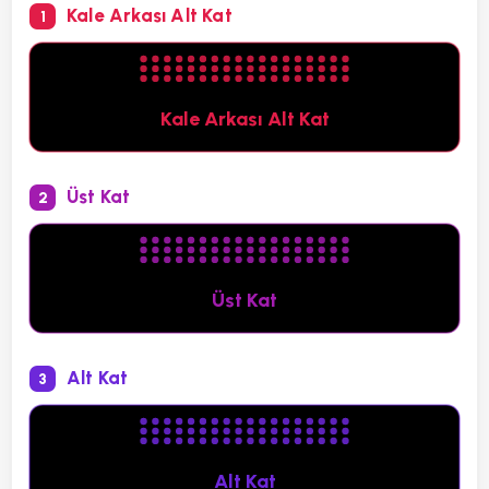
Kale Arkası Alt Kat
1
Kale Arkası Alt Kat
Üst Kat
2
Üst Kat
Alt Kat
3
Alt Kat