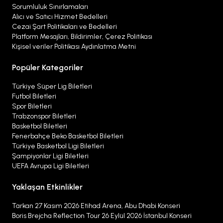
Sorumluluk Sınırlamaları
Alıcı ve Satıcı Hizmet Bedelleri
Cezai Şart Politikaları ve Bedelleri
Platform Mesajları, Bildirimler, Çerez Politikası
Kişisel veriler Politikası Aydınlatma Metni
Popüler Kategoriler
Türkiye Süper Lig Biletleri
Futbol Biletleri
Spor Biletleri
Trabzonspor Biletleri
Basketbol Biletleri
Fenerbahçe Beko Basketbol Biletleri
Türkiye Basketbol Ligi Biletleri
Şampiyonlar Ligi Biletleri
UEFA Avrupa Ligi Biletleri
Yaklaşan Etkinlikler
Tarkan 27 Kasım 2026 Etihad Arena, Abu Dhabi Konseri
Boris Brejcha Reflection Tour 26 Eylül 2026 İstanbul Konseri