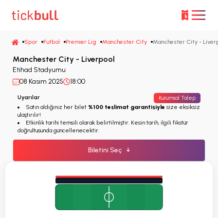
Spor
Futbol
Premier Lig
Manchester City
Manchester City - Liver
Manchester City - Liverpool
Etihad Stadyumu
08 Kasım 2025
18:00
Uyarılar
Kurumsal Talep
Satın aldığınız her bilet
%100 teslimat garantisiyle
size eksiksiz
ulaştırılır!
Etkinlik tarihi temsili olarak belirtilmiştir. Kesin tarih, ilgili fikstür
doğrultusunda güncellenecektir.
Biletini Seç
↓