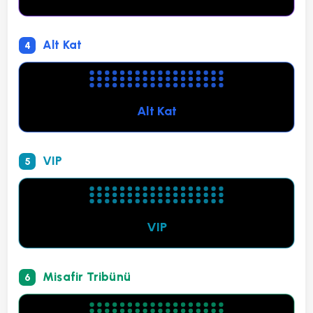
Alt Kat
4
Alt Kat
VIP
5
VIP
Misafir Tribünü
6