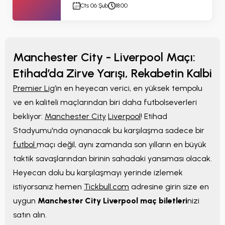
Cts 06 Şub
18:00
Manchester City - Liverpool Maçı:
Etihad’da Zirve Yarışı, Rekabetin Kalbi
Premier Lig
’in en heyecan verici, en yüksek tempolu
ve en kaliteli maçlarından biri daha futbolseverleri
bekliyor:
Manchester City
Liverpool
! Etihad
Stadyumu'nda oynanacak bu karşılaşma sadece bir
futbol
maçı değil, aynı zamanda son yılların en büyük
taktik savaşlarından birinin sahadaki yansıması olacak.
Heyecan dolu bu karşılaşmayı yerinde izlemek
istiyorsanız hemen
Tickbull.com
adresine girin size en
uygun
Manchester City Liverpool maç biletleri
nizi
satın alın.