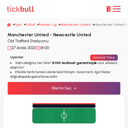
Spor
Futbol
Premier Lig
Manchester United
Manchester United -
Manchester United - Newcastle United
Old Trafford Stadyumu
27 Aralık 2025
18:00
Uyarılar
Kurumsal Talep
Satın aldığınız her bilet
%100 teslimat garantisiyle
size eksiksiz
ulaştırılır!
Etkinlik tarihi temsili olarak belirtilmiştir. Kesin tarih, ilgili fikstür
doğrultusunda güncellenecektir.
Biletini Seç
↓