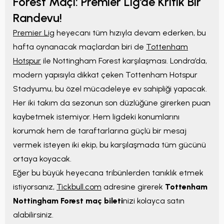
Forest Maçı: Premier Lig’de Kritik Bir
Randevu!
Premier Lig
heyecanı tüm hızıyla devam ederken, bu
hafta oynanacak maçlardan biri de
Tottenham
Hotspur
ile Nottingham Forest karşılaşması. Londra’da,
modern yapısıyla dikkat çeken Tottenham Hotspur
Stadyumu, bu özel mücadeleye ev sahipliği yapacak.
Her iki takım da sezonun son düzlüğüne girerken puan
kaybetmek istemiyor. Hem ligdeki konumlarını
korumak hem de taraftarlarına güçlü bir mesaj
vermek isteyen iki ekip, bu karşılaşmada tüm gücünü
ortaya koyacak.
Eğer bu büyük heyecana tribünlerden tanıklık etmek
istiyorsanız,
Tickbull.com
adresine girerek
Tottenham
Nottingham Forest maç bileti
nizi kolayca satın
alabilirsiniz.