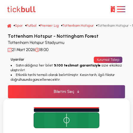
Spor
Futbol
Premier Lig
Tottenham Hotspur
Tottenham Hotspur - 
Tottenham Hotspur - Nottingham Forest
Tottenham Hotspur Stadyumu
21 Mart 2026
18:00
Uyarılar
Kurumsal Talep
Satın aldığınız her bilet
%100 teslimat garantisiyle
size eksiksiz
ulaştırılır!
Etkinlik tarihi temsili olarak belirtilmiştir. Kesin tarih, ilgili fikstür
doğrultusunda güncellenecektir.
Biletini Seç
↓