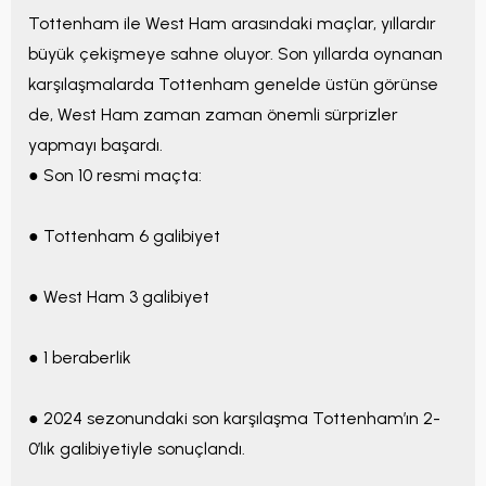
Tottenham ile West Ham arasındaki maçlar, yıllardır
büyük çekişmeye sahne oluyor. Son yıllarda oynanan
karşılaşmalarda Tottenham genelde üstün görünse
de, West Ham zaman zaman önemli sürprizler
yapmayı başardı.
● Son 10 resmi maçta:
● Tottenham 6 galibiyet
● West Ham 3 galibiyet
● 1 beraberlik
● 2024 sezonundaki son karşılaşma Tottenham’ın 2-
0’lık galibiyetiyle sonuçlandı.