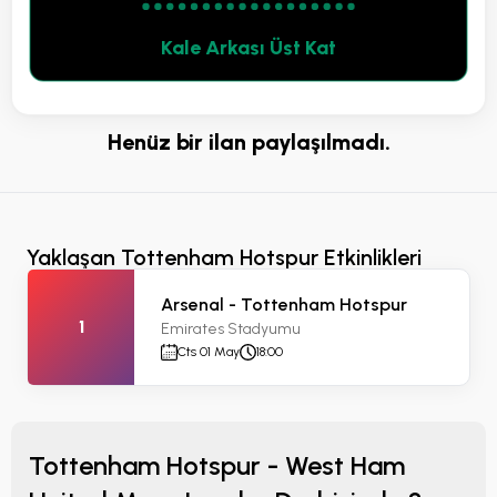
Kale Arkası Üst Kat
Henüz bir ilan paylaşılmadı.
Yaklaşan Tottenham Hotspur Etkinlikleri
Arsenal - Tottenham Hotspur
1
Emirates Stadyumu
Cts 01 May
18:00
Tottenham Hotspur - West Ham