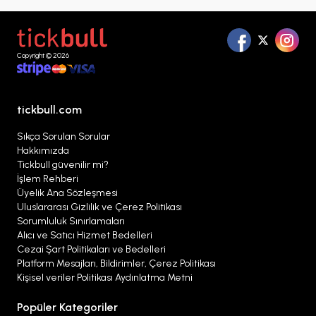
Copyright © 2026
tickbull.com
Sıkça Sorulan Sorular
Hakkımızda
Tickbull güvenilir mi?
İşlem Rehberi
Üyelik Ana Sözleşmesi
Uluslararası Gizlilik ve Çerez Politikası
Sorumluluk Sınırlamaları
Alıcı ve Satıcı Hizmet Bedelleri
Cezai Şart Politikaları ve Bedelleri
Platform Mesajları, Bildirimler, Çerez Politikası
Kişisel veriler Politikası Aydınlatma Metni
Popüler Kategoriler