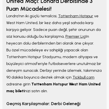
United Maçı: Londra Derbisinde 3
Puan Mücadelesi!
Londra'nın iki güçlü temsilcisi,
Tottenham Hotspur
ve
West Ham United, bir kez daha yeşil sahada karşı
karşıya geliyor. Sadece puan değil, şehir onurunun da
söz konusu olduğu bu karşılaşma,
Premier Lig
’in
heyecan dolu derbilerinden biri olarak öne çıkıyor.
Bu özel mücadeleye ev sahipliği yapacak olan
Tottenham Hotspur Stadyumu, modern altyapısı ve
büyüleyici atmosferiyle futbolseverlere unutulmaz bir
deneyim sunacak. Derbiyi yerinde izlemek, takımınıza
90 dakika boyunca destek olmak için
Tickbull.com
adresine girin
Tottenham Hotspur West Ham United
maç bileti
nizi satın alın.
Geçmiş Karşılaşmalar: Derbi Geleneği