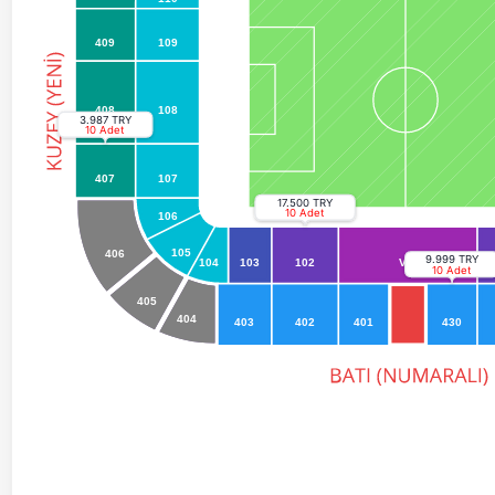
409
109
408
108
3.987 TRY
10 Adet
407
107
17.500 TRY
10 Adet
106
105
406
9.999 TRY
104
103
102
VIP
10 Adet
405
404
403
402
401
430