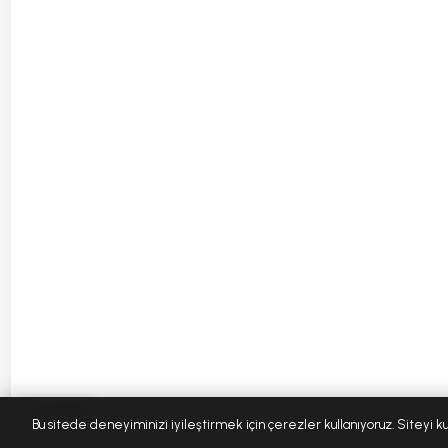
⚠ Uyarılar
Bu sitede deneyiminizi iyileştirmek için çerezler kullanıyoruz. Siteyi