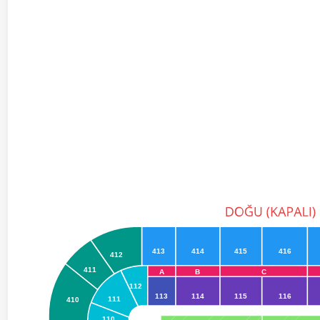
413
414
415
416
412
411
A
B
C
112
113
114
115
116
111
410
110