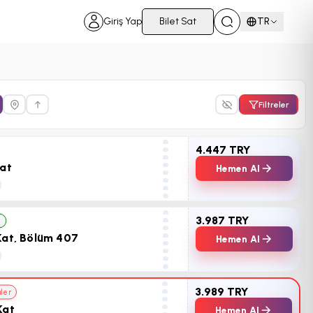
Giriş Yap
Bilet Sat
TR
Filtreler
4.447 TRY
Kat
Hemen Al
3.987 TRY
z
Kat, Bölüm 407
Hemen Al
3.989 TRY
üler
Kat
Hemen Al