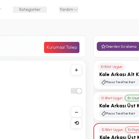
r
Kategoriler
Yardım
Önerilen Sıralama
Kurumsal Talep
10 Bilet Uygun
+
Kale Arkası Alt 
Passo Taraftar Kart
10 Bilet Uygun
En Ucu
Kale Arkası Üst 
−
Passo Taraftar Kart
⟲
10 Bilet Uygun
En Pop
Kale Arkası Üst 