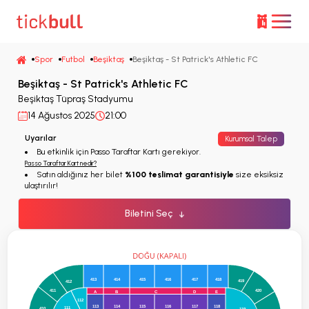
Spor
Futbol
Beşiktaş
Beşiktaş - St Patrick's Athletic FC
Beşiktaş - St Patrick's Athletic FC
Beşiktaş Tüpraş Stadyumu
14 Ağustos 2025
21:00
Uyarılar
Kurumsal Talep
Bu etkinlik için Passo Taraftar Kartı gerekiyor.
Passo Taraftar Kart nedir?
Satın aldığınız her bilet
%100 teslimat garantisiyle
size eksiksiz
ulaştırılır!
Biletini Seç
↓
413
414
415
416
417
418
419
412
411
420
A
B
C
D
E
112
113
114
115
116
117
118
111
410
119