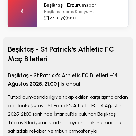
Beşiktaş - Erzurumspor
6
Beşiktaş Tüpraş Stadyumu
Paz 13 Eyl
21:00
Beşiktaş - St Patrick's Athletic FC
Maç Biletleri
Beşiktaş - St Patrick's Athletic FC
Biletleri –
14
Ağustos 2025, 21:00
|
İstanbul
Futbol dünyasında ilgiyle takip edilen karşılaşmalardan
biri olan
Beşiktaş - St Patrick's Athletic FC
,
14 Ağustos
2025, 21:00
tarihinde
İstanbul
’de bulunan
Beşiktaş
Tüpraş Stadyumu
stadında oynanacak. Bu mücadele,
sahadaki rekabet ve tribün atmosferiyle