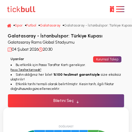
Spor
Futbol
Galatasaray
Galatasaray - İstanbulspor: Türkiye Kupas
Galatasaray - İstanbulspor: Türkiye Kupası
Galatasaray Rams Global Stadyumu
04 Şubat 2026
20:30
Uyarılar
Kurumsal Talep
Bu etkinlik için Passo Taraftar Kartı gerekiyor.
Passo Taraftar Kart nedir?
Satın aldığınız her bilet
%100 teslimat garantisiyle
size eksiksiz
ulaştırılır!
Etkinlik tarihi temsili olarak belirtilmiştir. Kesin tarih, ilgili fikstür
doğrultusunda güncellenecektir.
Biletini Seç
↓