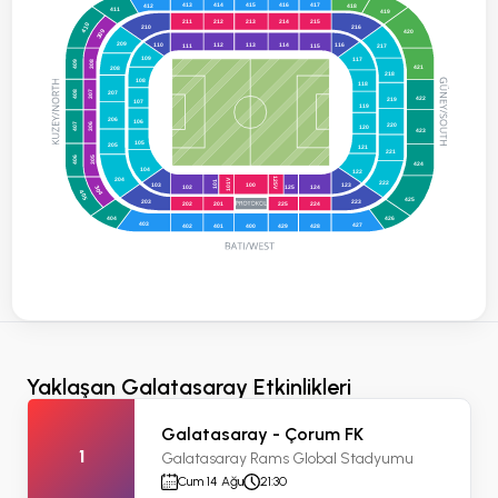
413
414
415
416
417
412
418
411
419
211
212
213
214
215
410
210
216
309
420
209
110
112
113
114
116
111
217
115
109
117
409
308
421
208
218
108
118
207
408
307
422
219
107
119
206
106
220
407
306
120
423
105
205
121
221
406
305
424
104
122
125V
204
101V
222
101
123
103
100
125
124
102
304
405
425
203
223
202
201
225
224
404
426
403
427
402
401
400
429
428
Yaklaşan Galatasaray Etkinlikleri
Galatasaray - Çorum FK
1
Galatasaray Rams Global Stadyumu
Cum 14 Ağu
21:30