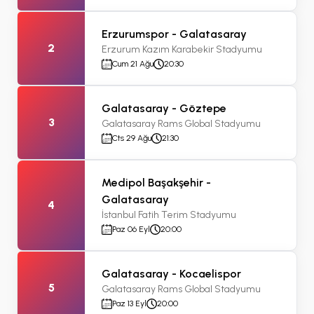
Erzurumspor - Galatasaray
2
Erzurum Kazım Karabekir Stadyumu
Cum 21 Ağu
20:30
Galatasaray - Göztepe
3
Galatasaray Rams Global Stadyumu
Cts 29 Ağu
21:30
Medipol Başakşehir -
Galatasaray
4
İstanbul Fatih Terim Stadyumu
Paz 06 Eyl
20:00
Galatasaray - Kocaelispor
5
Galatasaray Rams Global Stadyumu
Paz 13 Eyl
20:00