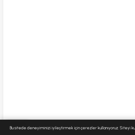
⚠ Uyarılar
Bu sitede deneyiminizi iyileştirmek için çerezler kullanıyoruz. Siteyi