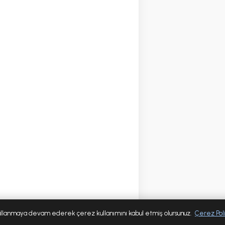
 kullanmaya devam ederek çerez kullanımını kabul etmiş olursunuz.
Çerez Poli