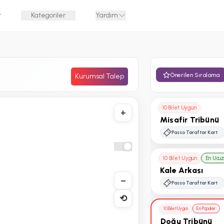
r
Kategoriler
Yardım
Önerilen Sıralama
Kurumsal Talep
10 Bilet Uygun
+
Misafir Tribünü
Passo Taraftar Kart
10 Bilet Uygun
En Ucu
Kale Arkası
−
Passo Taraftar Kart
⟲
10 Bilet Uygun
En Popüler
Doğu Tribünü