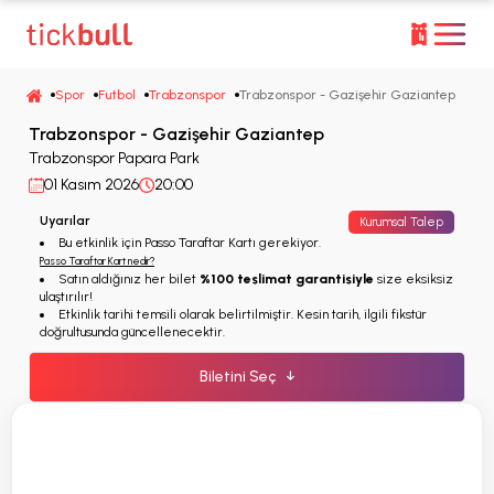
Spor
Futbol
Trabzonspor
Trabzonspor - Gazişehir Gaziantep
Trabzonspor - Gazişehir Gaziantep
Trabzonspor Papara Park
01 Kasım 2026
20:00
Uyarılar
Kurumsal Talep
Bu etkinlik için Passo Taraftar Kartı gerekiyor.
Passo Taraftar Kart nedir?
Satın aldığınız her bilet
%100 teslimat garantisiyle
size eksiksiz
ulaştırılır!
Etkinlik tarihi temsili olarak belirtilmiştir. Kesin tarih, ilgili fikstür
doğrultusunda güncellenecektir.
Biletini Seç
↓