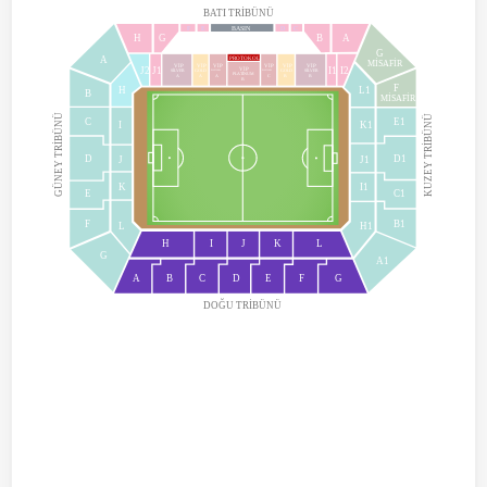
BATI TRİBÜNÜ
BASIN
F
E
D
C
H
G
B
A
G
PROTOKOL
A
MİSAFİR
VİP
VİP
VİP
VİP
VİP
VİP
VİP
J2
J1
I1
I2
GOLD
GOLD
SİLVER
SİLVER
PLATİNUM
PLATİNUM
PLATİNUM
A
A
A
C
B
B
B
F
H
L1
B
MİSAFİR
GÜNEY TRİBÜNÜ
KUZEY TRİBÜNÜ
C
E1
I
K1
D
D1
J
J1
K
I1
E
C1
F
B1
L
H1
H
I
J
K
L
G
A1
A
B
C
D
E
F
G
DOĞU TRİBÜNÜ