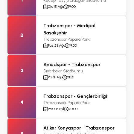
Recep Tayyip Erdoğan Stadyumu
Cts 15 Ağu
19:00
Trabzonspor - Medipol
Başakşehir
2
Trabzonspor Papara Park
Paz 23 Ağu
19:00
Amedspor - Trabzonspor
3
Diyarbakır Stadyumu
Pts 31 Ağu
21:30
Trabzonspor - Gençlerbirliği
4
Trabzonspor Papara Park
Paz 06 Eyl
20:00
Atiker Konyaspor - Trabzonspor
5