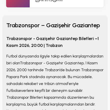
Paz 20 Eyl
19:00
Trabzonspor – Gazişehir Gaziantep
Trabzonspor - Gazişehir Gaziantep
Biletleri –
1
Kasım 2026, 20:00
|
Trabzon
Futbol dünyasında ilgiyle takip edilen karşılaşmalardan
biri olan
Trabzonspor - Gazişehir Gaziantep
,
1 Kasım
2026, 20:00
tarihinde
Trabzon
’de bulunan
Trabzonspor
Papara Park
stadında oynanacak. Bu mücadele,
sahadaki rekabet ve tribün atmosferiyle
futbolseverlere keyifli bir deneyim sunabilir.
Trabzonspor Biletleri
kapsamında düzenlenen bu
karşılaşma, büyük futbol karşılaşmalarından biridir.