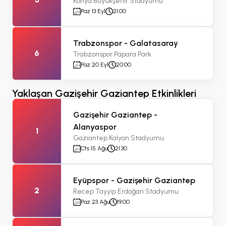
Konya Büyükşehir Stadyumu
Paz 13 Eyl
21:00
Trabzonspor - Galatasaray
6
Trabzonspor Papara Park
Paz 20 Eyl
20:00
Yaklaşan Gazişehir Gaziantep Etkinlikleri
Gazişehir Gaziantep -
Alanyaspor
1
Gaziantep Kalyon Stadyumu
Cts 15 Ağu
21:30
Eyüpspor - Gazişehir Gaziantep
2
Recep Tayyip Erdoğan Stadyumu
Paz 23 Ağu
19:00