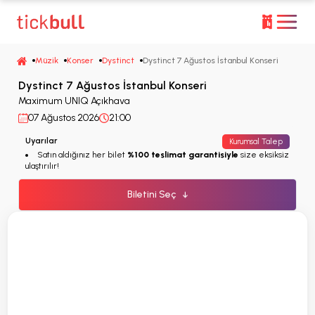
Müzik
Konser
Dystinct
Dystinct 7 Ağustos İstanbul Konseri
Dystinct 7 Ağustos İstanbul Konseri
Maximum UNIQ Açıkhava
07 Ağustos 2026
21:00
Uyarılar
Kurumsal Talep
Satın aldığınız her bilet
%100 teslimat garantisiyle
size eksiksiz
ulaştırılır!
Biletini Seç
↓