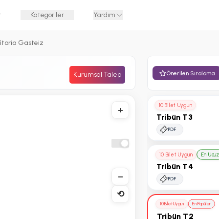
r
Kategoriler
Yardım
itoria Gasteiz
Önerilen Sıralama
Kurumsal Talep
10 Bilet Uygun
+
Tribün T3
PDF
10 Bilet Uygun
En Ucu
Tribün T4
−
PDF
⟲
10 Bilet Uygun
En Popüler
Tribün T2