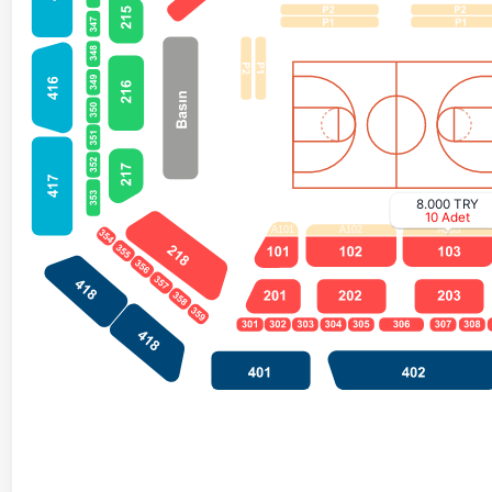
8.000 TRY
10 Adet
A101
A102
A103