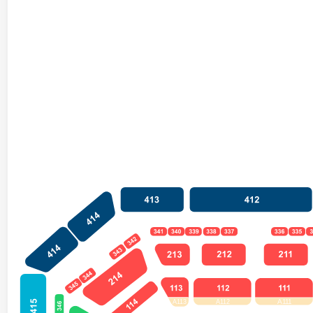
A112
A111
A113