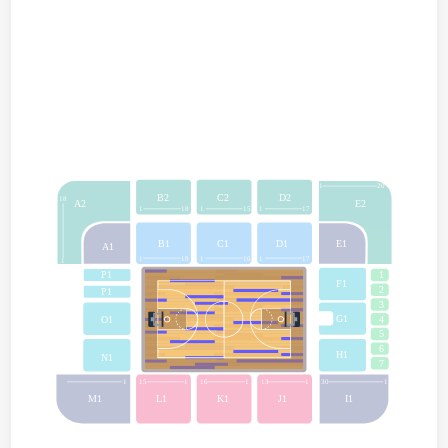
1
20
B2
C2
D2
18
A2
E2
1
18
1
15
1
17
B1
C1
D1
E1
A1
1
18
1
16
1
17
1
P1
1
F1
2
P1
3
G1
4
O1
5
6
H1
N1
7
1
15
1
16
1
13
1
30
1
M1
L1
K1
J1
I1