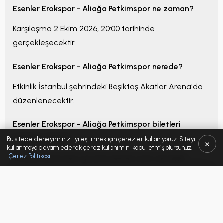
Esenler Erokspor - Aliağa Petkimspor
ne zaman?
Karşılaşma
2 Ekim 2026, 20:00
tarihinde
Filtreler
gerçekleşecektir.
Sıralama
Esenler Erokspor - Aliağa Petkimspor
nerede?
Önerilen Sıralama
En İyi Oturma Düzeni
En Ucuz
En
Etkinlik
İstanbul
şehrindeki
Beşiktaş Akatlar Arena
'da
düzenlenecektir.
Satılanları Gizle
Bilet Uygun
Esenler Erokspor - Aliağa Petkimspor
biletleri
1
2
3
nereden alınır?
Bu sitede deneyiminizi iyileştirmek için çerezler kullanıyoruz. Siteyi
×
kullanmaya devam ederek çerez kullanımını kabul etmiş olursunuz.
6
7
8
Çerez Politikası
Tickbull üzerinden güvenli şekilde satın alınabilir.
Kategori
Esenler Erokspor - Aliağa Petkimspor
bilet fiyatları
SEÇILEN İLAN
neden değişiyor?
Kategori / Blok
-
Fiyatlar talep yoğunluğu, kategori, koltuk konumu,