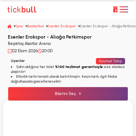
Spor
Basketbol
Esenler Erokspor
Esenler Erokspor - Aliağa Petkim
Esenler Erokspor - Aliağa Petkimspor
Beşiktaş Akatlar Arena
02 Ekim 2026
20:00
Uyarılar
Kurumsal Talep
Satın aldığınız her bilet
%100 teslimat garantisiyle
size eksiksiz
ulaştırılır!
Etkinlik tarihi temsili olarak belirtilmiştir. Kesin tarih, ilgili fikstür
doğrultusunda güncellenecektir.
Biletini Seç
↓