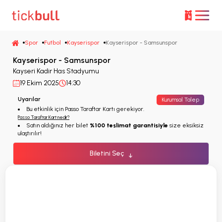
Spor
Futbol
Kayserispor
Kayserispor - Samsunspor
Kayserispor - Samsunspor
Kayseri Kadir Has Stadyumu
19 Ekim 2025
14:30
Uyarılar
Kurumsal Talep
Bu etkinlik için Passo Taraftar Kartı gerekiyor.
Passo Taraftar Kart nedir?
Satın aldığınız her bilet
%100 teslimat garantisiyle
size eksiksiz
ulaştırılır!
Biletini Seç
↓