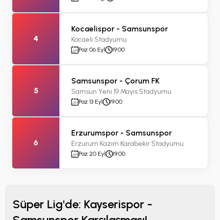
Kocaelispor - Samsunspor
4
Kocaeli Stadyumu
Paz 06 Eyl
19:00
Samsunspor - Çorum FK
5
Samsun Yeni 19 Mayıs Stadyumu
Paz 13 Eyl
19:00
Erzurumspor - Samsunspor
6
Erzurum Kazım Karabekir Stadyumu
Paz 20 Eyl
19:00
Süper Lig'de: Kayserispor -
Samsunspor Karşılaşması!