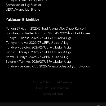
Türkiye Basketbol Ligi Biletleri
Şampiyonlar Ligi Biletleri
UEFA Avrupa Ligi Biletleri
Yaklaşan Etkinlikler
Tarkan 27 Kasım 2026 Etihad Arena, Abu Dhabi Konseri
Boris Brejcha Reflection Tour 26 Eylül 2026 İstanbul Konseri
Türkiye - Fransa: 2026/27 UEFA Uluslar A Ligi
Türkiye - İtalya: 2026/27 UEFA Uluslar A Ligi
Türkiye - Belçika: 2026/27 UEFA Uluslar A Ligi
Fransa - Türkiye: 2026/27 UEFA Uluslar A Ligi
İtalya - Türkiye: 2026/27 UEFA Uluslar A Ligi
Belçika - Türkiye: 2026/27 UEFA Uluslar A Ligi
Türkiye - Letonya CEV 2026 Avrupa Voleybol Şampiyonası
Alıcı ve Satıcı Hizmet Bedelleri
Kişisel Verilerin Korunması
Çerez Politikası