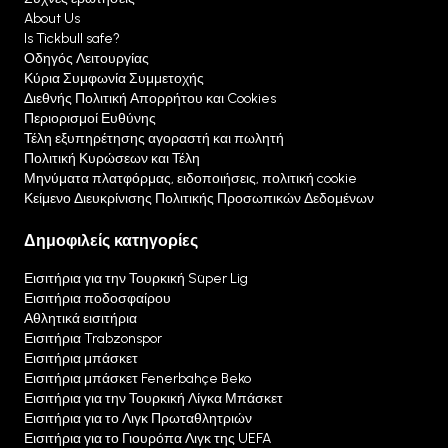
About Us
Is Tickbull safe?
Οδηγός Λειτουργίας
Κύρια Συμφωνία Συμμετοχής
Διεθνής Πολιτική Απορρήτου και Cookies
Περιορισμοί Ευθύνης
Τέλη εξυπηρέτησης αγοραστή και πωλητή
Πολιτική Κυρώσεων και Τέλη
Μηνύματα πλατφόρμας, ειδοποιήσεις, πολιτική cookie
Κείμενο Διευκρίνισης Πολιτικής Προσωπικών Δεδομένων
Δημοφιλείς κατηγορίες
Εισιτήρια για την Τουρκική Süper Lig
Εισιτήρια ποδοσφαίρου
Αθλητικά εισιτήρια
Εισιτήρια Trabzonspor
Εισιτήρια μπάσκετ
Εισιτήρια μπάσκετ Fenerbahçe Beko
Εισιτήρια για την Τουρκική Λίγκα Μπάσκετ
Εισιτήρια για το Λιγκ Πρωταθλητριών
Εισιτήρια για το Γιουρόπα Λιγκ της UEFA