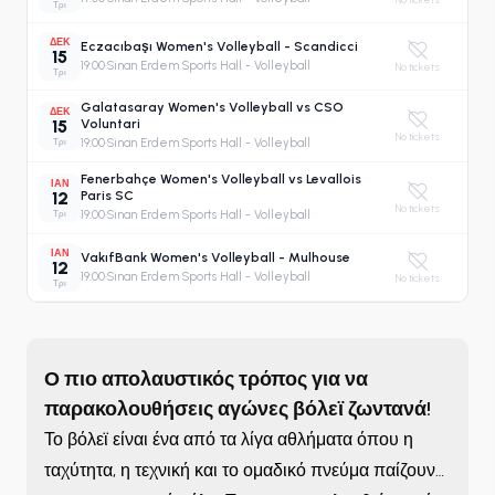
Τρι
ΔΕΚ
Eczacıbaşı Women's Volleyball - Scandicci
15
19:00
·
Sinan Erdem Sports Hall - Volleyball
No tickets
Τρι
Galatasaray Women's Volleyball vs CSO
ΔΕΚ
15
Voluntari
No tickets
Τρι
19:00
·
Sinan Erdem Sports Hall - Volleyball
Fenerbahçe Women's Volleyball vs Levallois
ΙΑΝ
12
Paris SC
No tickets
Τρι
19:00
·
Sinan Erdem Sports Hall - Volleyball
ΙΑΝ
VakıfBank Women's Volleyball - Mulhouse
12
19:00
·
Sinan Erdem Sports Hall - Volleyball
No tickets
Τρι
Ο πιο απολαυστικός τρόπος για να
παρακολουθήσεις αγώνες βόλεϊ ζωντανά!
Το βόλεϊ είναι ένα από τα λίγα αθλήματα όπου η
ταχύτητα, η τεχνική και το ομαδικό πνεύμα παίζουν