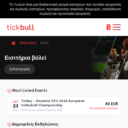
Το Tickbull είναι μια διαδικτυακή αγορά εισιτηρίων που συνδέει αγοραστές
και πωλητές εισιτηρίων, προσφέροντας ασφαλείς πληρωμές, επαλήθευση
πωλητή και προστασία αγοραστή.
Αθλητισμός
Βόλεϊ
Εισιτήρια βόλεϊ
Κατηγορίες
Most Listed Events
Turkey - Slovenia CEV 2026 European
ΑΥΓ
40 EUR
23
Volleyball Championship
10+ Διαθέσιμο εισιτήριο
Κυρ
19:00
·
Sinan Erdem Sports Hall
Δημοφιλείς Εκδηλώσεις