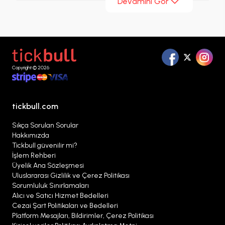
Devamını Gör
Bodrumspor Maç Biletleri
sayfasında sezon
boyunca listelenen karşılaşmaları inceleyebilir,
farklı bilet seçeneklerini karşılaştırabilir ve
ihtiyaçlarınıza uygun alternatifleri tek bir
noktadan değerlendirebilirsiniz.
Copyright © 2026
tickbull.com
Sıkça Sorulan Sorular
Hakkımızda
Tickbull güvenilir mi?
İşlem Rehberi
Üyelik Ana Sözleşmesi
Uluslararası Gizlilik ve Çerez Politikası
Sorumluluk Sınırlamaları
Alıcı ve Satıcı Hizmet Bedelleri
Cezai Şart Politikaları ve Bedelleri
Platform Mesajları, Bildirimler, Çerez Politikası