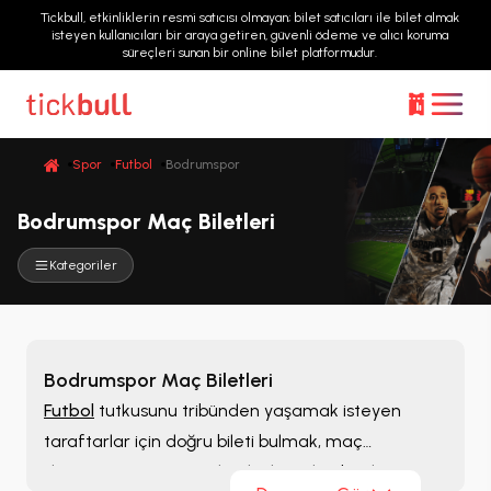
Tickbull, etkinliklerin resmi satıcısı olmayan; bilet satıcıları ile bilet almak
isteyen kullanıcıları bir araya getiren, güvenli ödeme ve alıcı koruma
süreçleri sunan bir online bilet platformudur.
Spor
Futbol
Bodrumspor
Bodrumspor Maç Biletleri
Kategoriler
Bodrumspor Maç Biletleri
Futbol
tutkusunu tribünden yaşamak isteyen
taraftarlar için doğru bileti bulmak, maç
deneyiminin en önemli adımlarından biridir.